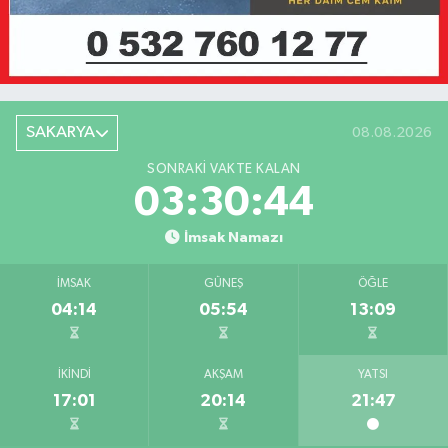
SAKARYA
08.08.2026
SONRAKI VAKTE KALAN
03:30:44
İmsak Namazı
İMSAK
GÜNEŞ
ÖĞLE
04:14
05:54
13:09
İKINDI
AKŞAM
YATSI
17:01
20:14
21:47