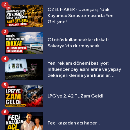
2
ÖZEL HABER - Uzunçarşı'daki
Kuyumcu Soruşturmasında Yeni
Gelişme!
3
Otobüs kullanacaklar dikkat:
Sakarya'da durmayacak
4
Yeni reklam dönemi başlıyor:
Influencer paylaşımlarına ve yapay
zekâ içeriklerine yeni kurallar
geliyor
5
LPG’ye 2,42 TL Zam Geldi
6
Feci kazadan acı haber...