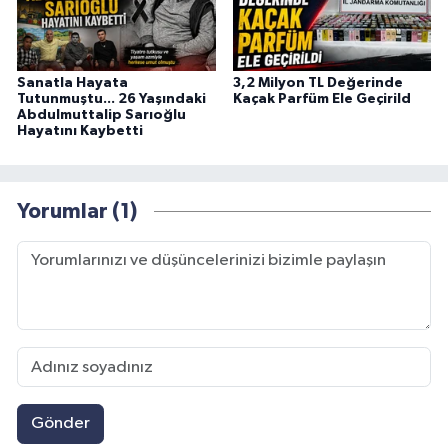
Sanatla Hayata
3,2 Milyon TL Değerinde
Tutunmuştu... 26 Yaşındaki
Kaçak Parfüm Ele Geçirild
Abdulmuttalip Sarıoğlu
Hayatını Kaybetti
Yorumlar (1)
Gönder