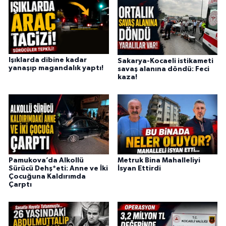
Işıklarda dibine kadar
Sakarya-Kocaeli istikameti
yanaşıp magandalık yaptı!
savaş alanına döndü: Feci
kaza!
Pamukova’da Alkollü
Metruk Bina Mahalleliyi
Sürücü Dehş*eti: Anne ve İki
İsyan Ettirdi
Çocuğuna Kaldırımda
Çarptı