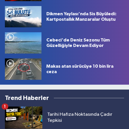
Dikmen Yaylası'nda Sis Büyüledi:
Kartpostallık Manzaralar Oluştu
Cebeci'de Deniz Sezonu Tüm
Güzelliğiyle Devam Ediyor
Makas atan sürücüye 10 bin lira
ceza
Trend Haberler
1
Tarihi Hafıza Noktasında Çadır
Tepkisi