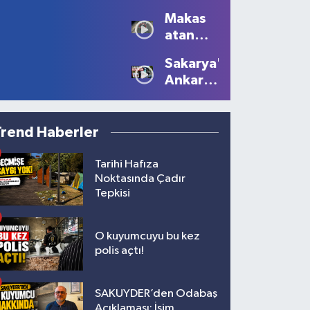
Sezonu
Manzaralar
Makas
Tüm
Oluştu
atan
Güzelliğiyle
sürücüye
Devam
Sakarya'dan
10 bin
Ediyor
Ankara'ya
lira ceza
Filistin
çağrısı
Trend Haberler
Tarihi Hafıza
Noktasında Çadır
Tepkisi
O kuyumcuyu bu kez
polis açtı!
SAKUYDER’den Odabaş
Açıklaması: İsim