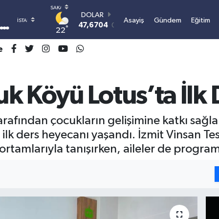
DOLAR
Asayiş
Gündem
Eğitim
47,6704
0
°
22
EURO
55,0406
-0.08
e
STERLİN
64,2143
0
GRAM ALTIN
k Köyü Lotus’ta İlk
6510.40
0.45
BİST100
13.799
70
BITCOIN
arafından çocukların gelişimine katkı sağl
3.061.660,64
-0.63
lk ders heyecanı yaşandı. İzmit Vinsan Tesi
tamlarıyla tanışırken, aileler de programı i