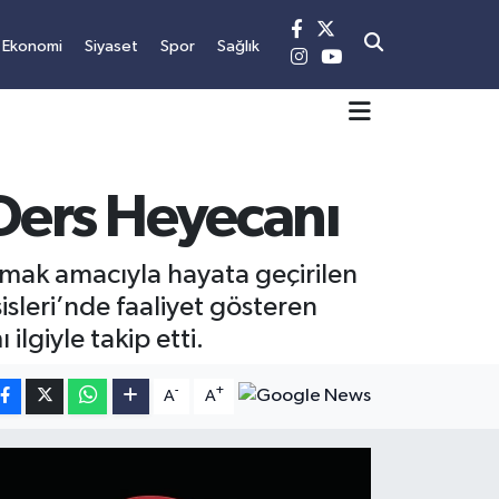
Ekonomi
Siyaset
Spor
Sağlık
 Ders Heyecanı
amak amacıyla hayata geçirilen
sleri’nde faaliyet gösteren
lgiyle takip etti.
-
+
A
A