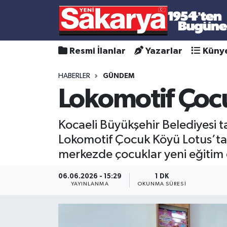
Resmi İlanlar
Yazarlar
Küny
HABERLER
GÜNDEM
Lokomotif Çocu
Kocaeli Büyükşehir Belediyesi t
Lokomotif Çocuk Köyü Lotus’ta i
merkezde çocuklar yeni eğitim or
06.06.2026 - 15:29
1 DK
YAYINLANMA
OKUNMA SÜRESI