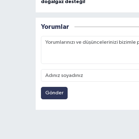
doğalgaz desteği!
Yorumlar
Gönder