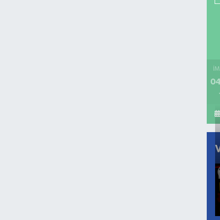
İM
04