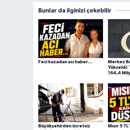
Bunlar da ilginizi çekebilir
Feci kazadan acı haber...
Merkez Ba
Yükseldi:
164,4 Mily
Büyükşehirden ücretsiz
Mısır 5 TL