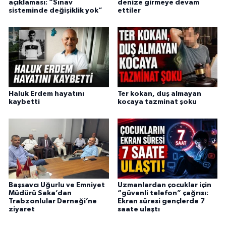
açıklaması: “Sınav
denize girmeye devam
sisteminde değişiklik yok”
ettiler
Haluk Erdem hayatını
Ter kokan, duş almayan
kaybetti
kocaya tazminat şoku
Başsavcı Uğurlu ve Emniyet
Uzmanlardan çocuklar için
Müdürü Saka’dan
“güvenli telefon” çağrısı:
Trabzonlular Derneği’ne
Ekran süresi gençlerde 7
ziyaret
saate ulaştı