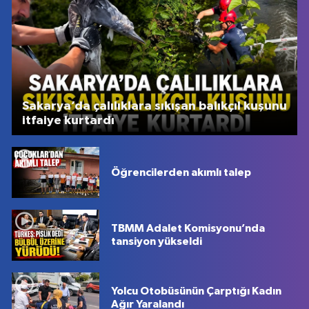
Sakarya’da çalılıklara sıkışan balıkçıl kuşunu
itfaiye kurtardı
Öğrencilerden akımlı talep
TBMM Adalet Komisyonu’nda
tansiyon yükseldi
Yolcu Otobüsünün Çarptığı Kadın
Ağır Yaralandı