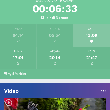
SONRAKI VAKTE KALAN
00:06:33
İkindi Namazı
İMSAK
GÜNEŞ
ÖĞLE
04:14
05:54
13:09
İKINDI
AKŞAM
YATSI
17:01
20:14
21:47
Aylık Vakitler
Video