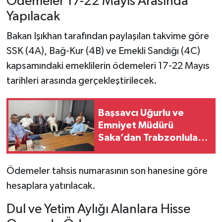
Ödemeler 17-22 Mayıs Arasında
Yapılacak
Bakan Işıkhan tarafından paylaşılan takvime göre
SSK (4A), Bağ-Kur (4B) ve Emekli Sandığı (4C)
kapsamındaki emeklilerin ödemeleri 17-22 Mayıs
tarihleri arasında gerçekleştirilecek.
Başsavcı Uğurlu ve
Emniyet Müdürü
Saka’dan Trabzonlular
Derneği’ne ziyaret
Ödemeler tahsis numarasının son hanesine göre
hesaplara yatırılacak.
Dul ve Yetim Aylığı Alanlara Hisse