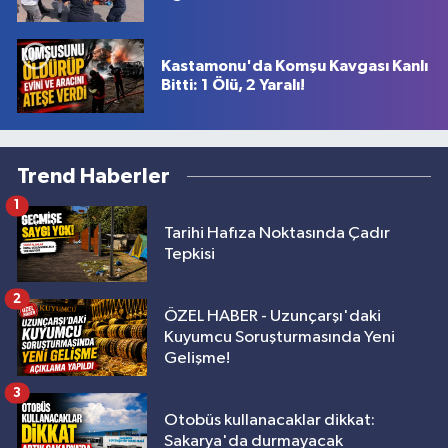
Kastamonu'da Komşu Kavgası Kanlı
Bitti: 1 Ölü, 2 Yaralı!
Trend Haberler
1
Tarihi Hafıza Noktasında Çadır
Tepkisi
2
ÖZEL HABER - Uzunçarşı'daki
Kuyumcu Soruşturmasında Yeni
Gelişme!
3
Otobüs kullanacaklar dikkat:
Sakarya'da durmayacak