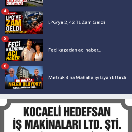
4
LPG’ye 2,42 TL Zam Geldi
5
Feci kazadan acı haber...
6
Metruk Bina Mahalleliyi İsyan Ettirdi