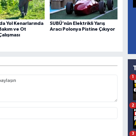
da Yol Kenarlarında
SUBÜ’nün Elektrikli Yarış
Bakım ve Ot
Aracı Polonya Pistine Çıkıyor
Çalışması
1
2
3