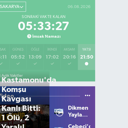
SAKARYA
06.08.2026
SONRAKI VAKTE KALAN
05:33:27
İmsak Namazı
SAK
GÜNEŞ
ÖĞLE
İKINDI
AKŞAM
YATSI
:11
05:52
13:09
17:02
20:16
21:50
Aylık Vakitler
Kastamonu'da
Komşu
Video
Kavgası
Kanlı Bitti:
Dikmen
Yaylası'nda
1 Ölü, 2
Sis
Yaralı!
Cebeci'de