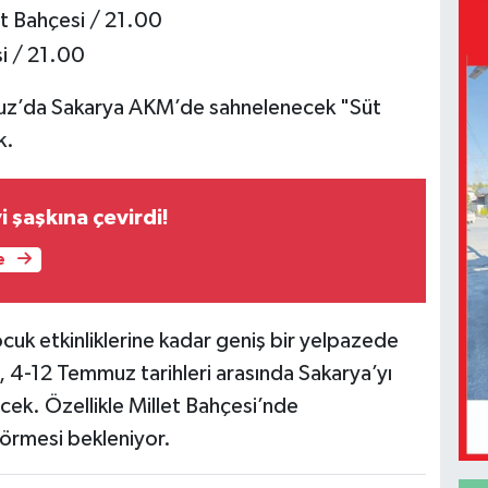
t Bahçesi / 21.00
i / 21.00
muz’da Sakarya AKM’de sahnelenecek "Süt
k.
 şaşkına çevirdi!
e
cuk etkinliklerine kadar geniş bir yelpazede
i, 4-12 Temmuz tarihleri arasında Sakarya’yı
ecek. Özellikle Millet Bahçesi’nde
görmesi bekleniyor.