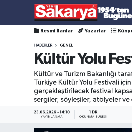
Resmi İlanlar
Yazarlar
Küny
HABERLER
GENEL
Kültür Yolu Fest
Kültür ve Turizm Bakanlığı tar
Türkiye Kültür Yolu Festivali iç
gerçekleştirilecek festival kaps
sergiler, söyleşiler, atölyeler v
23.06.2026 - 14:18
1 DK
YAYINLANMA
OKUNMA SÜRESI