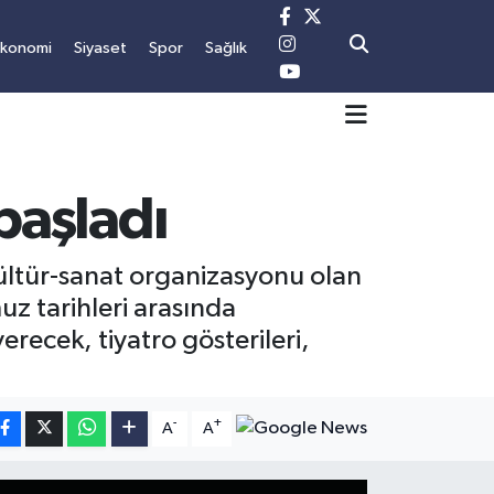
Ekonomi
Siyaset
Spor
Sağlık
 başladı
ültür-sanat organizasyonu olan
uz tarihleri arasında
erecek, tiyatro gösterileri,
-
+
A
A