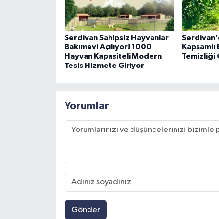
Serdivan Sahipsiz Hayvanlar
Serdivan’
Bakımevi Açılıyor! 1000
Kapsamlı 
Hayvan Kapasiteli Modern
Temizliği 
Tesis Hizmete Giriyor
Yorumlar
Gönder