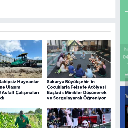
İM
04
Sahipsiz Hayvanlar
Sakarya Büyükşehir'in
ne Ulaşım
Çocuklarla Felsefe Atölyesi
! Asfalt Çalışmaları
Başladı: Minikler Düşünerek
dı
ve Sorgulayarak Öğreniyor