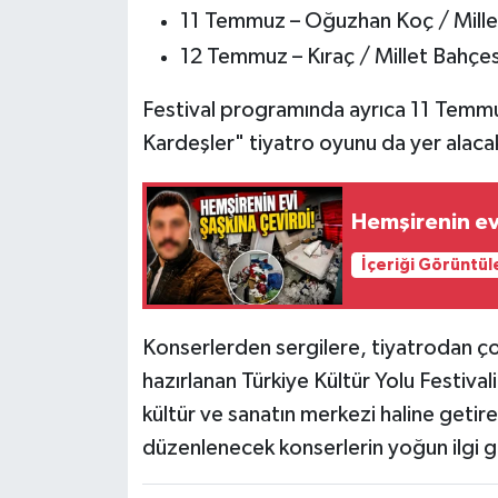
11 Temmuz – Oğuzhan Koç / Mille
12 Temmuz – Kıraç / Millet Bahçes
Festival programında ayrıca 11 Tem
Kardeşler" tiyatro oyunu da yer alaca
Hemşirenin evi
İçeriği Görüntül
Konserlerden sergilere, tiyatrodan ço
hazırlanan Türkiye Kültür Yolu Festival
kültür ve sanatın merkezi haline getir
düzenlenecek konserlerin yoğun ilgi 