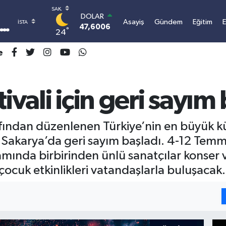
DOLAR
Asayiş
Gündem
Eğitim
47,6006
0.06
°
24
EURO
55,0250
0.02
e
STERLİN
64,2398
0.2
GRAM ALTIN
6500.87
0.12
ivali için geri sayım
BİST100
13.799
70
BITCOIN
afından düzenlenen Türkiye’nin en büyük k
3.077.090,96
0.16
in Sakarya’da geri sayım başladı. 4-12 Temm
amında birbirinden ünlü sanatçılar konser v
e çocuk etkinlikleri vatandaşlarla buluşacak.