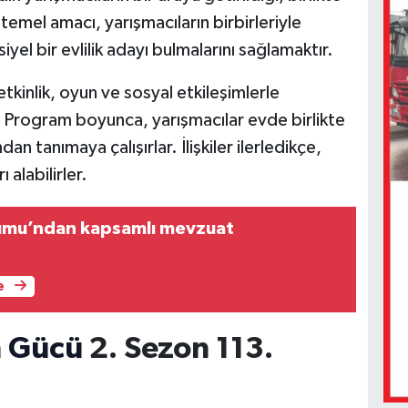
temel amacı, yarışmacıların birbirleriyle
siyel bir evlilik adayı bulmalarını sağlamaktır.
 etkinlik, oyun ve sosyal etkileşimlerle
ır. Program boyunca, yarışmacılar evde birlikte
an tanımaya çalışırlar. İlişkiler ilerledikçe,
 alabilirler.
rumu’ndan kapsamlı mevzuat
e
n Gücü
2. Sezon 113.