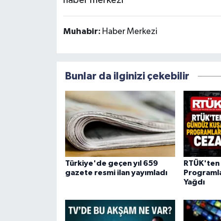
haber merkezi
Muhabir:
Haber Merkezi
Bunlar da ilginizi çekebilir
Türkiye'de geçen yıl 659
RTÜK'ten
gazete resmi ilan yayımladı
Programla
Yağdı