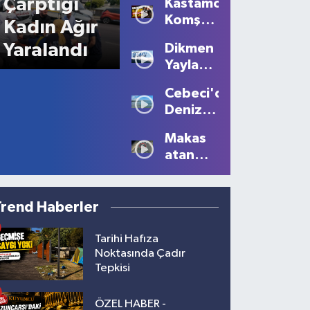
Çarptığı
Kastamonu'da
Komşu
Kadın Ağır
Kavgası
Yaralandı
Dikmen
Kanlı
Yaylası'nda
Bitti: 1
Sis
Ölü, 2
Cebeci'de
Büyüledi:
Yaralı!
Deniz
Kartpostallık
Sezonu
Manzaralar
Makas
Tüm
Oluştu
atan
Güzelliğiyle
sürücüye
Devam
10 bin
Ediyor
lira ceza
Trend Haberler
Tarihi Hafıza
Noktasında Çadır
Tepkisi
ÖZEL HABER -