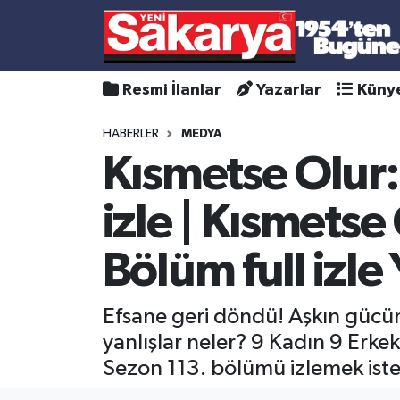
Resmi İlanlar
Yazarlar
Küny
HABERLER
MEDYA
Kısmetse Olur:
izle | Kısmetse
Bölüm full izl
Efsane geri döndü! Aşkın gücüne
yanlışlar neler? 9 Kadın 9 Erke
Sezon 113. bölümü izlemek iste