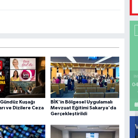
İM
04
 Gündüz Kuşağı
BİK'in Bölgesel Uygulamalı
rı ve Dizilere Ceza
Mevzuat Eğitimi Sakarya'da
Gerçekleştirildi