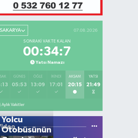
SAKARYA
07.08.2026
SONRAKI VAKTE KALAN
00:34:7
Yatsı Namazı
SAK
GÜNEŞ
ÖĞLE
İKINDI
AKŞAM
YATSI
:13
05:53
13:09
17:01
20:15
21:49
Aylık Vakitler
Yolcu
Video
Otobüsünün