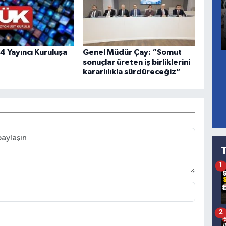
4 Yayıncı Kuruluşa
Genel Müdür Çay: “Somut
sonuçlar üreten iş birliklerini
kararlılıkla sürdüreceğiz”
1
2