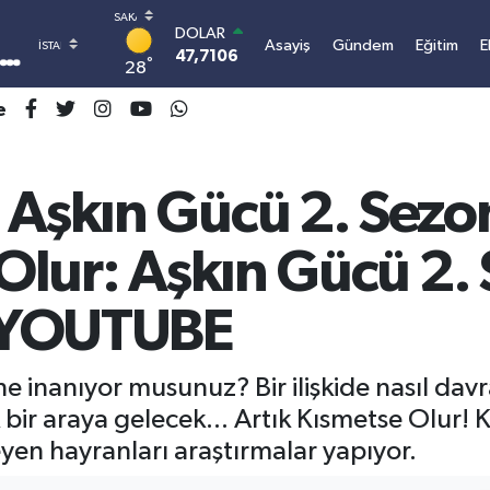
DOLAR
Asayiş
Gündem
Eğitim
E
47,7106
0.17
°
28
EURO
55,1652
0.27
e
STERLİN
64,4046
0.35
GRAM ALTIN
 Aşkın Gücü 2. Sezo
6618.49
2.12
BİST100
13.773
-19
 Olur: Aşkın Gücü 2.
BITCOIN
3.107.393,42
1.2
e YOUTUBE
 inanıyor musunuz? Bir ilişkide nasıl davr
k bir araya gelecek... Artık Kısmetse Olur!
yen hayranları araştırmalar yapıyor.