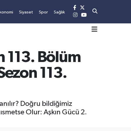
konomi
Siyaset
Spor
Sağlık
n 113. Bölüm
 Sezon 113.
anılır? Doğru bildiğimiz
 Kısmetse Olur: Aşkın Gücü 2.