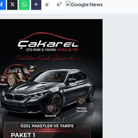
-
+
A
A