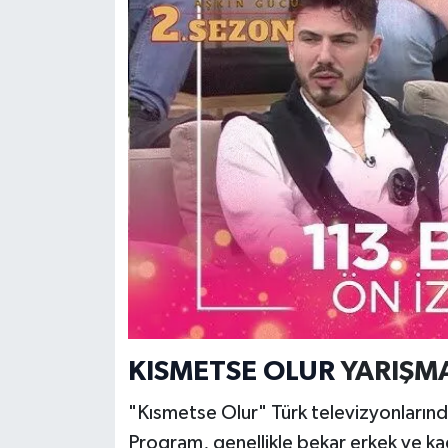
KISMETSE OLUR
YARIŞMA
"Kısmetse Olur" Türk televizyonlarında 
Program, genellikle bekar erkek ve kadın