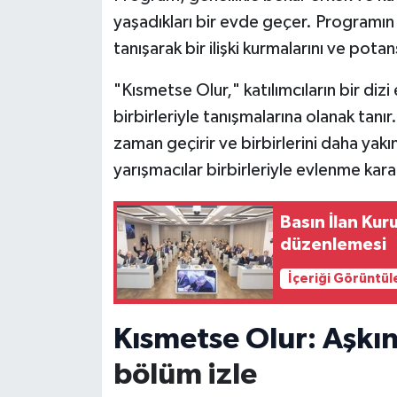
yaşadıkları bir evde geçer. Programın 
tanışarak bir ilişki kurmalarını ve potan
"Kısmetse Olur," katılımcıların bir dizi
birbirleriyle tanışmalarına olanak tan
zaman geçirir ve birbirlerini daha yakınd
yarışmacılar birbirleriyle evlenme kararı
Basın İlan Ku
düzenlemesi
İçeriği Görüntül
Kısmetse Olur: Aşkı
bölüm izle