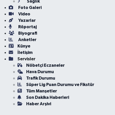
Sağlık
Foto Galeri
Video
Yazarlar
Röportaj
Biyografi
Anketler
Künye
İletişim
Servisler
Nöbetçi Eczaneler
Hava Durumu
Trafik Durumu
Süper Lig Puan Durumu ve Fikstür
Tüm Manşetler
Son Dakika Haberleri
Haber Arşivi