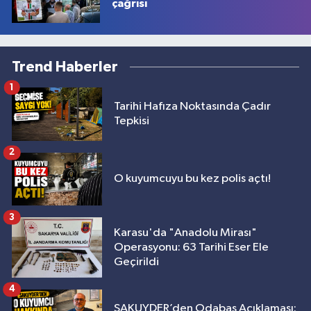
çağrısı
Trend Haberler
1
Tarihi Hafıza Noktasında Çadır
Tepkisi
2
O kuyumcuyu bu kez polis açtı!
3
Karasu'da "Anadolu Mirası"
Operasyonu: 63 Tarihi Eser Ele
Geçirildi
4
SAKUYDER’den Odabaş Açıklaması: