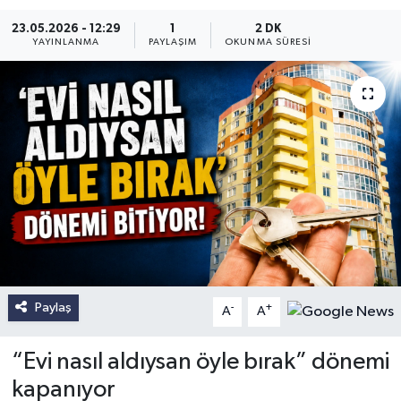
23.05.2026 - 12:29
1
2 DK
YAYINLANMA
PAYLAŞIM
OKUNMA SÜRESI
Paylaş
-
+
A
A
“Evi nasıl aldıysan öyle bırak” dönemi
kapanıyor