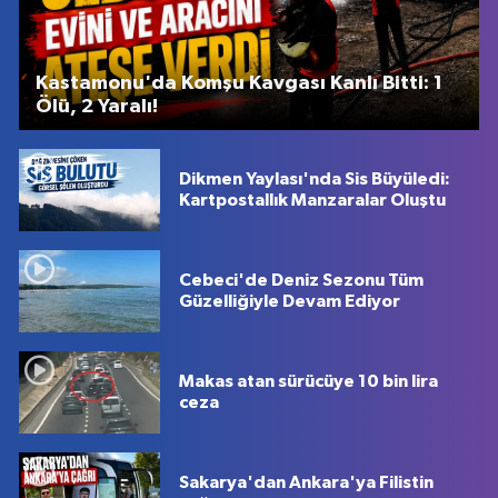
Kastamonu'da Komşu Kavgası Kanlı Bitti: 1
Ölü, 2 Yaralı!
Dikmen Yaylası'nda Sis Büyüledi:
Kartpostallık Manzaralar Oluştu
Cebeci'de Deniz Sezonu Tüm
Güzelliğiyle Devam Ediyor
Makas atan sürücüye 10 bin lira
ceza
Sakarya'dan Ankara'ya Filistin