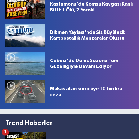
Kastamonu'da Komşu Kavgası Kanlı
Bitti: 1 Ölü, 2 Yaralı!
Dikmen Yaylası'nda Sis Büyüledi:
Kartpostallık Manzaralar Oluştu
Cebeci'de Deniz Sezonu Tüm
Güzelliğiyle Devam Ediyor
Makas atan sürücüye 10 bin lira
ceza
Trend Haberler
1