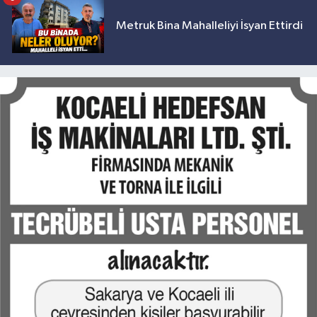
Metruk Bina Mahalleliyi İsyan Ettirdi