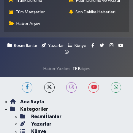
Trafik Durumu
Puan Durumu ve Fikstür
Tüm Manşetler
Son Dakika Haberleri
Haber Arşivi
Resmi İlanlar
Yazarlar
Künye
Haber Yazılımı:
TE Bilişim
Ana Sayfa
Kategoriler
Resmi İlanlar
Yazarlar
Künye