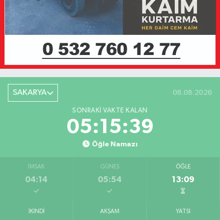
SAKARYA
08.08.2026
SONRAKI VAKTE KALAN
05:15:39
Öğle Namazı
İMSAK
GÜNEŞ
ÖĞLE
04:14
05:54
13:09
İKINDI
AKŞAM
YATSI