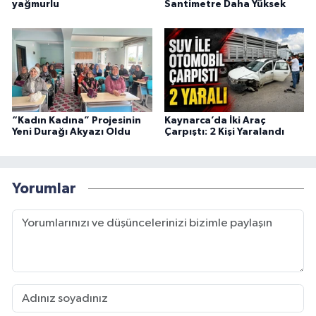
yağmurlu
Santimetre Daha Yüksek
“Kadın Kadına” Projesinin
Kaynarca’da İki Araç
Yeni Durağı Akyazı Oldu
Çarpıştı: 2 Kişi Yaralandı
Yorumlar