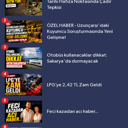
Tarihi Hafıza Noktasında Çadır
Tepkisi
2
ÖZEL HABER - Uzunçarşı'daki
Kuyumcu Soruşturmasında Yeni
Gelişme!
3
Otobüs kullanacaklar dikkat:
Sakarya'da durmayacak
4
LPG’ye 2,42 TL Zam Geldi
5
Feci kazadan acı haber...
6