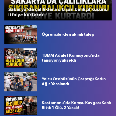
Sakarya’da çalılıklara sıkışan balıkçıl kuşunu
itfaiye kurtardı
Öğrencilerden akımlı talep
TBMM Adalet Komisyonu’nda
tansiyon yükseldi
Yolcu Otobüsünün Çarptığı Kadın
Ağır Yaralandı
Kastamonu'da Komşu Kavgası Kanlı
Bitti: 1 Ölü, 2 Yaralı!