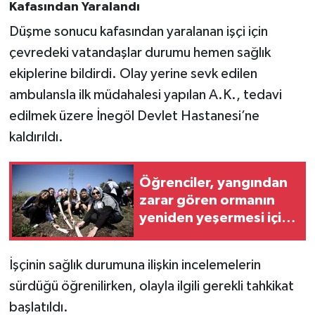
Kafasından Yaralandı
Düşme sonucu kafasından yaralanan işçi için
çevredeki vatandaşlar durumu hemen sağlık
ekiplerine bildirdi. Olay yerine sevk edilen
ambulansla ilk müdahalesi yapılan A.K., tedavi
edilmek üzere İnegöl Devlet Hastanesi’ne
kaldırıldı.
Öğrenciler, yangından
zarar gören ormanın
yeniden yeşermesi için
harçlıklarını verdi
İşçinin sağlık durumuna ilişkin incelemelerin
sürdüğü öğrenilirken, olayla ilgili gerekli tahkikat
başlatıldı.