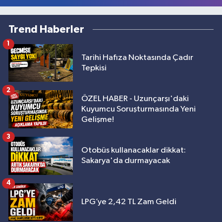
Trend Haberler
1
Tarihi Hafıza Noktasında Çadır
Tepkisi
2
ÖZEL HABER - Uzunçarşı'daki
Kuyumcu Soruşturmasında Yeni
Gelişme!
3
Otobüs kullanacaklar dikkat:
Sakarya'da durmayacak
4
LPG’ye 2,42 TL Zam Geldi