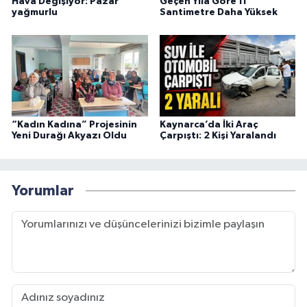
Hava Değişiyor: Pazar
Geçen Yıla Göre 11
yağmurlu
Santimetre Daha Yüksek
“Kadın Kadına” Projesinin
Kaynarca’da İki Araç
Yeni Durağı Akyazı Oldu
Çarpıştı: 2 Kişi Yaralandı
Yorumlar