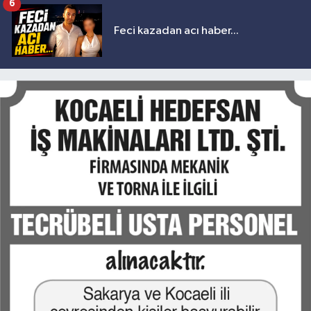
6
Feci kazadan acı haber...