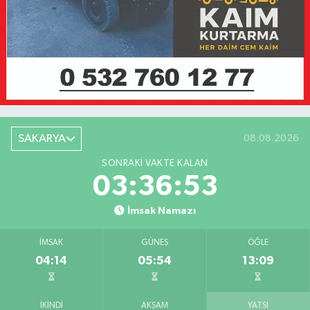
SAKARYA
08.08.2026
SONRAKI VAKTE KALAN
03:36:53
İmsak Namazı
İMSAK
GÜNEŞ
ÖĞLE
04:14
05:54
13:09
İKINDI
AKŞAM
YATSI