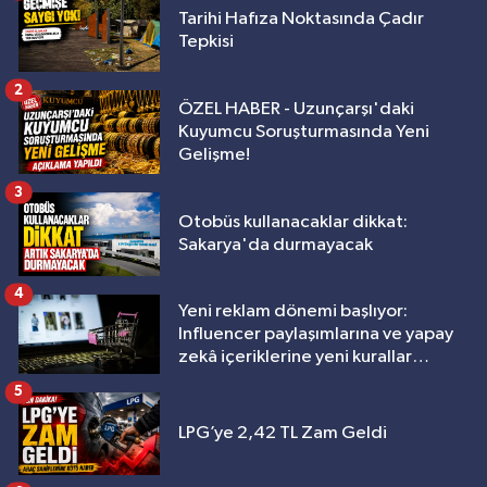
Tarihi Hafıza Noktasında Çadır
Tepkisi
2
ÖZEL HABER - Uzunçarşı'daki
Kuyumcu Soruşturmasında Yeni
Gelişme!
3
Otobüs kullanacaklar dikkat:
Sakarya'da durmayacak
4
Yeni reklam dönemi başlıyor:
Influencer paylaşımlarına ve yapay
zekâ içeriklerine yeni kurallar
geliyor
5
LPG’ye 2,42 TL Zam Geldi