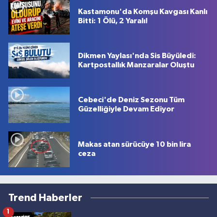
Kastamonu'da Komşu Kavgası Kanlı
Bitti: 1 Ölü, 2 Yaralı!
Dikmen Yaylası'nda Sis Büyüledi:
Kartpostallık Manzaralar Oluştu
Cebeci'de Deniz Sezonu Tüm
Güzelliğiyle Devam Ediyor
Makas atan sürücüye 10 bin lira
ceza
Trend Haberler
1