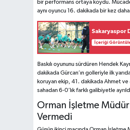
bir performans ortaya koydu. Mücade
aynı oyuncu 16. dakikada bir kez daha s
Sakaryaspor 
İçeriği Görüntül
Baskılı oyununu sürdüren Hendek Kay
dakikada Gürcan’ın golleriyle ilk yarıd
koruyan ekip, 41. dakikada Ahmet ve 
sahadan 6-0’lık farklı galibiyetle ayrıld
Orman İşletme Müdürl
Vermedi
Günün ikinci maçında Orman İşletme Mü