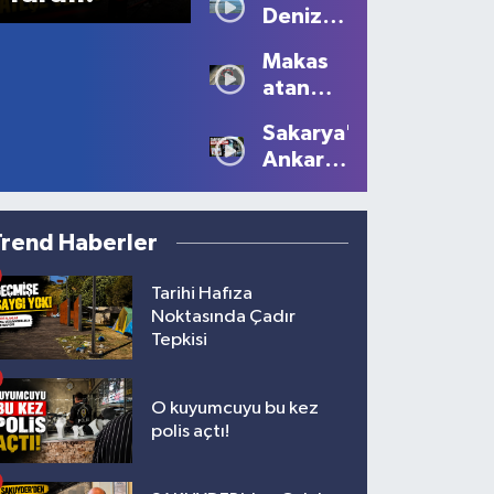
Deniz
Kartpostallık
Sezonu
Manzaralar
Makas
Tüm
Oluştu
atan
Güzelliğiyle
sürücüye
Devam
Sakarya'dan
10 bin
Ediyor
Ankara'ya
lira ceza
Filistin
çağrısı
Trend Haberler
Tarihi Hafıza
Noktasında Çadır
Tepkisi
O kuyumcuyu bu kez
polis açtı!