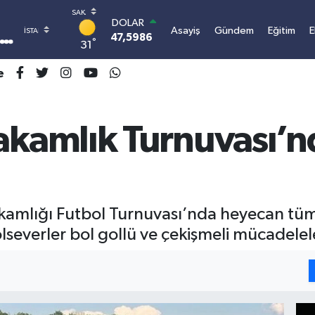
DOLAR
Asayiş
Gündem
Eğitim
47,5986
0.06
°
31
EURO
55,0700
0.1
e
STERLİN
64,2438
0.21
GRAM ALTIN
6513.94
0.32
amlık Turnuvası’n
BİST100
13.768
48
BITCOIN
3.074.967,16
0.69
mlığı Futbol Turnuvası’nda heyecan tüm 
everler bol gollü ve çekişmeli mücadeleler