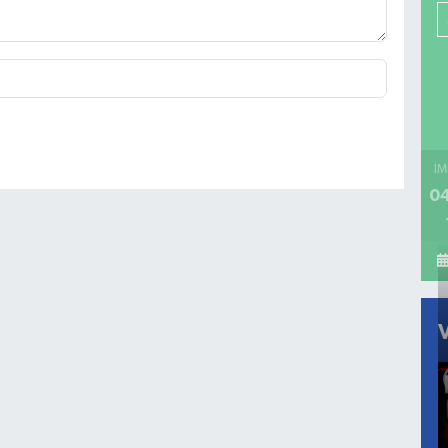
İM
04