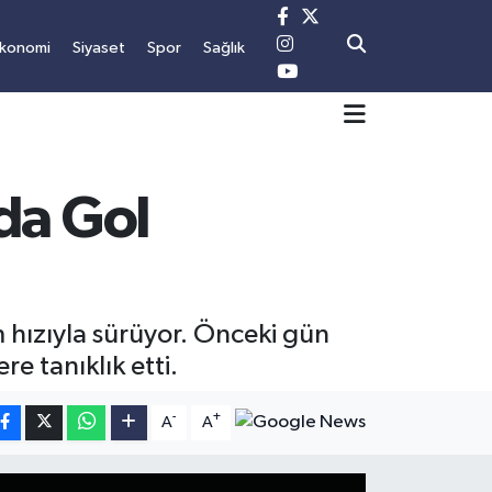
Ekonomi
Siyaset
Spor
Sağlık
da Gol
hızıyla sürüyor. Önceki gün
e tanıklık etti.
-
+
A
A