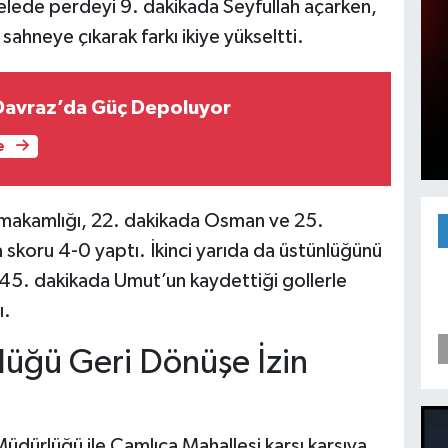
lede perdeyi 9. dakikada Seyfullah açarken,
ahneye çıkarak farkı ikiye yükseltti.
Davraz’da Güç Depoluyor
e
makamlığı, 22. dakikada Osman ve 25.
a skoru 4-0 yaptı. İkinci yarıda da üstünlüğünü
45. dakikada Umut’un kaydettiği gollerle
ı.
üğü Geri Dönüşe İzin
dürlüğü ile Çamlıca Mahallesi karşı karşıya