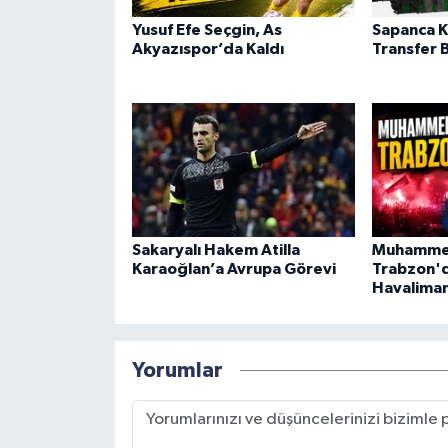
Yusuf Efe Seçgin, As
Sapanca K
Akyazıspor’da Kaldı
Transfer 
Sakaryalı Hakem Atilla
Muhammed
Karaoğlan’a Avrupa Görevi
Trabzon'd
Havalimanı
Yorumlar