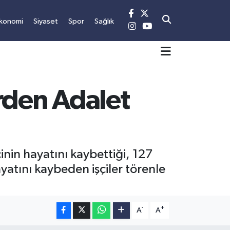
konomi
Siyaset
Spor
Sağlık
erden Adalet
in hayatını kaybettiği, 127
yatını kaybeden işçiler törenle
-
+
A
A