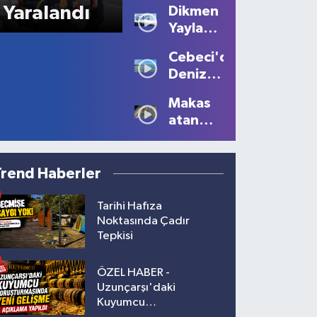
Yaralandı
Dikmen
Kanlı
Yaylası'nda
Bitti: 1
Sis
Ölü, 2
Cebeci'de
Büyüledi:
Yaralı!
Deniz
Kartpostallık
Sezonu
Manzaralar
Makas
Tüm
Oluştu
atan
Güzelliğiyle
sürücüye
Devam
10 bin
Ediyor
lira ceza
Trend Haberler
Tarihi Hafıza
Noktasında Çadır
Tepkisi
ÖZEL HABER -
Uzunçarşı'daki
Kuyumcu