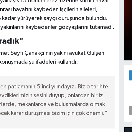
yaklaşık 15 dönüm arazi üzerine kurulu havai
ası hayatını kaybeden işçilerin aileleri,
ine kadar yürüyerek saygı duruşunda bulundu.
yakınlarını kaybedenler gözyaşlarını tutamadı.
Aradık"
t Seyfi Çanakçı’nın yakını avukat Gülşen
konuşmada şu ifadeleri kullandı:
 patlamanın 5’inci yılındayız. Biz o tarihte
evdiklerimizin sesini duyup, onlardan bir iz
erlerde, mekanlarda ve buluşmalarda olmak
ek karar duruşması bizim için çok önemli.”