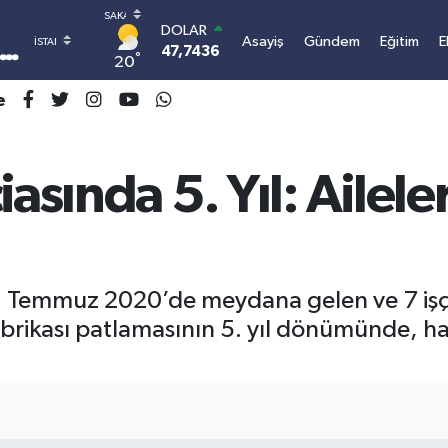
DOLAR
Asayiş
Gündem
Eğitim
E
47,7436
0.18
°
20
EURO
55,2510
0.32
e
STERLİN
64,4811
0.38
GRAM ALTIN
iasında 5. Yıl: Ailel
6660.55
0.03
BİST100
13.779
-14
BITCOIN
3.101.414,01
1.11
3 Temmuz 2020’de meydana gelen ve 7 işçin
fabrikası patlamasının 5. yıl dönümünde, ha