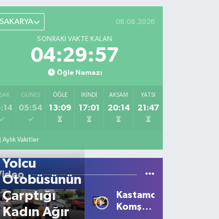
SAKARYA
08.08.2026
SONRAKI VAKTE KALAN
04:29:57
Öğle Namazı
SAK
GÜNEŞ
ÖĞLE
İKINDI
AKŞAM
YATSI
:14
05:54
13:09
17:01
20:14
21:47
Aylık Vakitler
Yolcu
Video
Otobüsünün
Çarptığı
Kastamonu'da
Komşu
Kadın Ağır
Kavgası