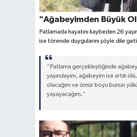
"Ağabeyimden Büyük Ol
Patlamada hayatını kaybeden 26 yaşın
ise törende duygularını şöyle dile geti
“Patlama gerçekleştiğinde ağabey
yaşındayım, ağabeyim ise artık öl
olacağım ve ömür boyu bunun yüküyl
yaşayacağım.”