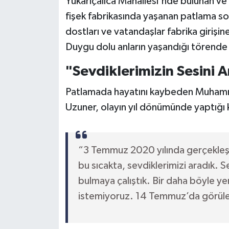
Yukarıçalıca Mahallesi'nde bulunan ve 
fişek fabrikasında yaşanan patlama sonr
dostları ve vatandaşlar fabrika giriş
Duygu dolu anların yaşandığı törende 
"Sevdiklerimizin Sesini 
Patlamada hayatını kaybeden Muhamme
Uzuner, olayın yıl dönümünde yaptığı 
“3 Temmuz 2020 yılında gerçekleşen
bu sıcakta, sevdiklerimizi aradık. S
bulmaya çalıştık. Bir daha böyle y
istemiyoruz. 14 Temmuz’da görülec