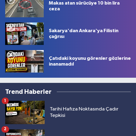
Makas atan sürücüye 10 bin lira
ceza
Sakarya'dan Ankara'ya Filistin
çağrısı
Çatıdaki koyunu görenler gözlerine
inanamadı!
Trend Haberler
1
Tarihi Hafıza Noktasında Çadır
Tepkisi
2