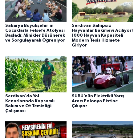
Sakarya Büyükşehir'in
Serdivan Sahipsiz
Çocuklarla Felsefe Atölyesi
Hayvanlar Bakımevi Açılıyor!
Başladı: Minikler Düşünerek
1000 Hayvan Kapasiteli
ve Sorgulayarak Öğreniyor
Modern Tesis Hizmete
Giriyor
Serdivan’da Yol
SUBÜ’nün Elektrikli Yarış
Kenarlarında Kapsamlı
Aracı Polonya Pistine
Bakım ve Ot Temizliği
Çıkıyor
Çalışması