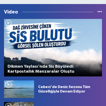
Video
Dikmen Yaylası'nda Sis Büyüledi:
Kartpostallık Manzaralar Oluştu
Cebeci'de Deniz Sezonu Tüm
Güzelliğiyle Devam Ediyor