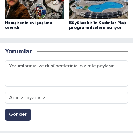
Hemşirenin evi şaşkına
Büyükşehir’in Kadınlar Plajı
çevirdi!
programı ilçelere açılıyor
Yorumlar
Gönder