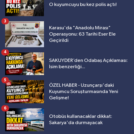
O kuyumcuyu bu kez polis açtı!
3
Karasu'da "Anadolu Mirası"
Operasyonu: 63 Tarihi Eser Ele
Geçirildi
4
SAKUYDER’den Odabaş Açıklaması:
İsim benzerliği...
5
ÖZEL HABER - Uzunçarşı'daki
Kuyumcu Soruşturmasında Yeni
Gelişme!
6
Otobüs kullanacaklar dikkat:
Sakarya'da durmayacak