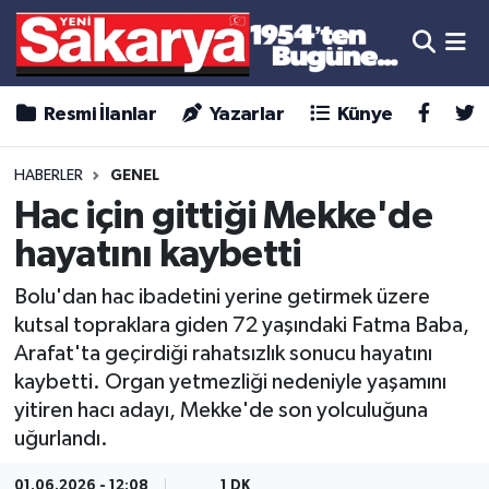
Resmi İlanlar
Yazarlar
Künye
HABERLER
GENEL
Hac için gittiği Mekke'de
hayatını kaybetti
Bolu'dan hac ibadetini yerine getirmek üzere
kutsal topraklara giden 72 yaşındaki Fatma Baba,
Arafat'ta geçirdiği rahatsızlık sonucu hayatını
kaybetti. Organ yetmezliği nedeniyle yaşamını
yitiren hacı adayı, Mekke'de son yolculuğuna
uğurlandı.
01.06.2026 - 12:08
1 DK