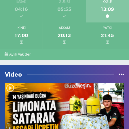
İMSAK
GÜNEŞ
ÖĞLE
04:16
05:55
13:09
İKINDI
AKŞAM
YATSI
17:00
20:13
21:45
Aylık Vakitler
Video