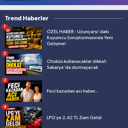
Trend Haberler
1
ÖZEL HABER - Uzunçarşı'daki
Kuyumcu Soruşturmasında Yeni
Gelişme!
2
Otobüs kullanacaklar dikkat:
Sakarya'da durmayacak
3
Feci kazadan acı haber...
4
LPG’ye 2,42 TL Zam Geldi