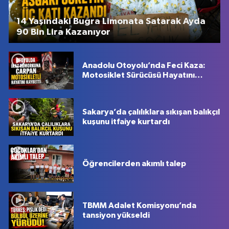
14 Yaşındaki Buğra Limonata Satarak Ayda
90 Bin Lira Kazanıyor
Anadolu Otoyolu’nda Feci Kaza:
Motosiklet Sürücüsü Hayatını
Kaybetti
Sakarya’da çalılıklara sıkışan balıkçıl
kuşunu itfaiye kurtardı
Öğrencilerden akımlı talep
TBMM Adalet Komisyonu’nda
tansiyon yükseldi