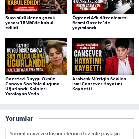
Suça sürüklenen çocuk
Öğrenci Affı düzenlemesi
yasası TBMM’de kabul
Resmi Gazete'de
edildi
yayımlandı
Gazeteci Duygu Öksüz
Arabesk Müziğin Sevilen
Canova Son Yolculuğuna
İsmi Cansever Hayatını
Uğurlandı! Kalpleri
Kaybetti
Yaralayan Veda...
Yorumlar