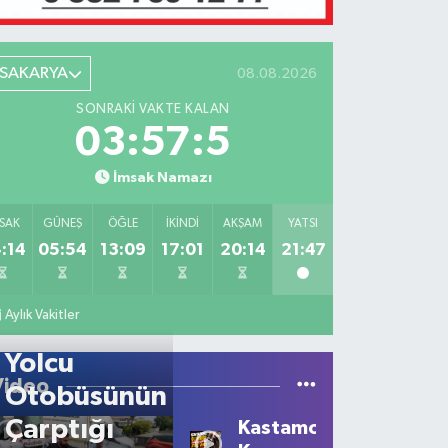
SAKARYA
08.08.2026
SONRAKI VAKTE KALAN
03:57:5
İmsak Namazı
SAK
GÜNEŞ
ÖĞLE
İKINDI
AKŞAM
YATSI
:14
05:54
13:09
17:01
20:14
21:47
Aylık Vakitler
Yolcu
Video
Otobüsünün
Çarptığı
Kastamonu'da