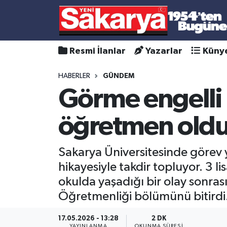
Resmi İlanlar
Yazarlar
Küny
HABERLER
GÜNDEM
Görme engelli 
öğretmen old
Sakarya Üniversitesinde görev 
hikayesiyle takdir topluyor. 3 l
okulda yaşadığı bir olay sonras
Öğretmenliği bölümünü bitirdi
17.05.2026 - 13:28
2 DK
YAYINLANMA
OKUNMA SÜRESI