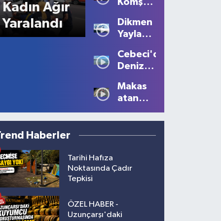
Komşu
Kadın Ağır
Kavgası
Yaralandı
Dikmen
Kanlı
Yaylası'nda
Bitti: 1
Sis
Ölü, 2
Cebeci'de
Büyüledi:
Yaralı!
Deniz
Kartpostallık
Sezonu
Manzaralar
Makas
Tüm
Oluştu
atan
Güzelliğiyle
sürücüye
Devam
10 bin
Ediyor
lira ceza
Trend Haberler
Tarihi Hafıza
Noktasında Çadır
Tepkisi
ÖZEL HABER -
Uzunçarşı'daki