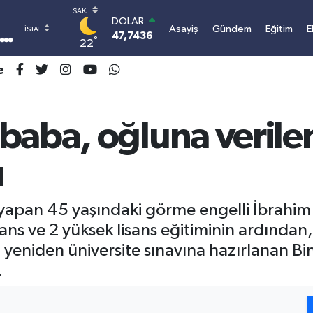
DOLAR
Asayiş
Gündem
Eğitim
E
47,7436
0.18
°
22
EURO
55,2510
0.32
e
STERLİN
64,4811
0.38
GRAM ALTIN
baba, oğluna verilen
6648.99
2.59
BİST100
13.773
-19
u
BITCOIN
3.109.542,71
1.2
yapan 45 yaşındaki görme engelli İbrahim 
isans ve 2 yüksek lisans eğitiminin ardından
ı yeniden üniversite sınavına hazırlanan Bi
.