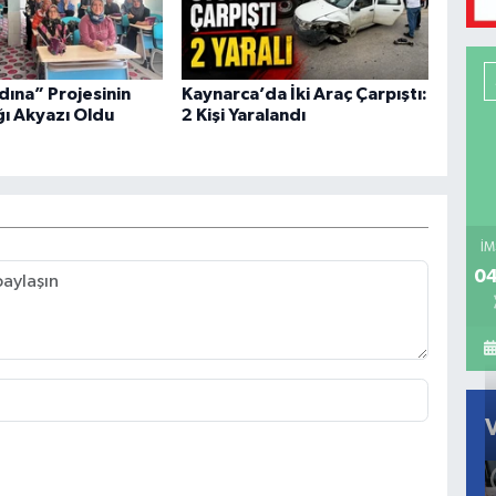
dına” Projesinin
Kaynarca’da İki Araç Çarpıştı:
ğı Akyazı Oldu
2 Kişi Yaralandı
İM
04