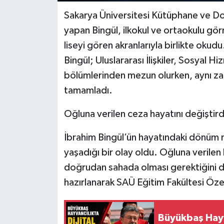
Sakarya Üniversitesi Kütüphane ve D
yapan Bingül, ilkokul ve ortaokulu gö
liseyi gören akranlarıyla birlikte ok
Bingül; Uluslararası İlişkiler, Sosyal 
bölümlerinden mezun olurken, aynı za
tamamladı.
Oğluna verilen ceza hayatını değiştird
İbrahim Bingül’ün hayatındaki dönüm no
yaşadığı bir olay oldu. Oğluna verilen
doğrudan sahada olması gerektiğini dü
hazırlanarak SAÜ Eğitim Fakültesi Öz
Büyükbaş Hayv