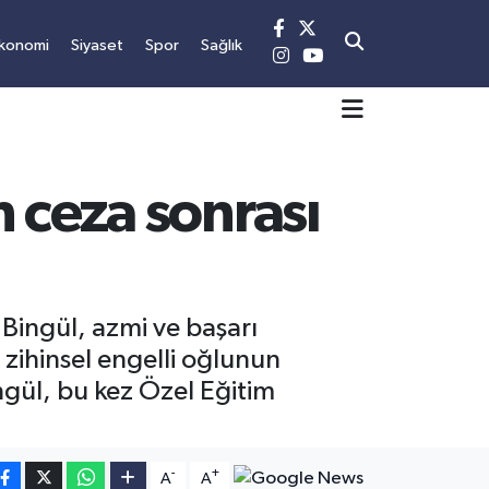
konomi
Siyaset
Spor
Sağlık
 ceza sonrası
Bingül, azmi ve başarı
, zihinsel engelli oğlunun
ngül, bu kez Özel Eğitim
-
+
A
A