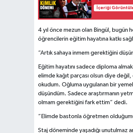
İçeriği Görüntül
4 yıl önce mezun olan Bingül, bugün h
öğrencilerin eğitim hayatına katkı sağl
“Artık sahaya inmem gerektiğini düş
Eğitim hayatını sadece diploma almak 
elimde kağıt parçası olsun diye değil
okudum. Oğluma uygulanan bir yemek c
düşündüm. Sadece araştırmanın yetme
olmam gerektiğini fark ettim” dedi.
“Elimde bastonla öğretmen olduğumu
Staj döneminde yaşadığı unutulmaz a