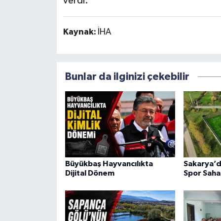
verdi.
Kaynak:
İHA
Bunlar da ilginizi çekebilir
Büyükbaş Hayvancılıkta
Sakarya’d
Dijital Dönem
Spor Saha