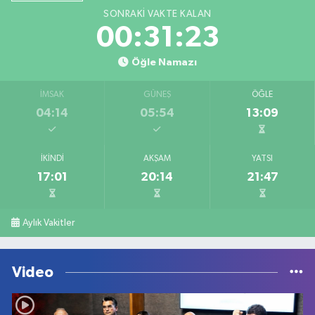
SONRAKI VAKTE KALAN
00:31:23
Öğle Namazı
İMSAK
GÜNEŞ
ÖĞLE
04:14
05:54
13:09
İKINDI
AKŞAM
YATSI
17:01
20:14
21:47
Aylık Vakitler
Video