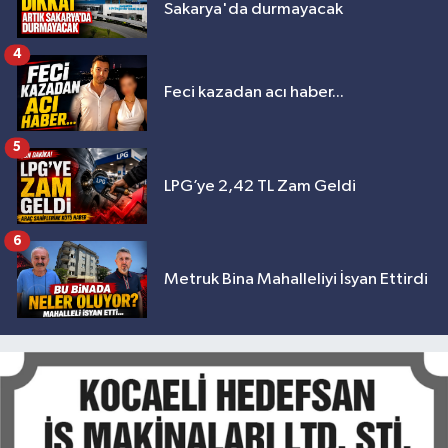
Sakarya'da durmayacak
4
Feci kazadan acı haber...
5
LPG’ye 2,42 TL Zam Geldi
6
Metruk Bina Mahalleliyi İsyan Ettirdi