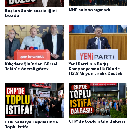
MHP salona sığmadı
Başkan Şahin sessizliğini
bozdu
Kılıçdaroğlu'ndan Gürsel
Yeni Parti'nin Bağış
Tekin'e önemli görev
Kampanyasına İlk Günde
113,8 Milyon Liralık Destek
CHP’de toplu istifa dalgası
CHP Sakarya Teşkilatında
Toplu İstifa