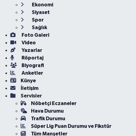
Ekonomi
Siyaset
Spor
Sağlık
Foto Galeri
Video
Yazarlar
Röportaj
Biyografi
Anketler
Künye
İletişim
Servisler
Nöbetçi Eczaneler
Hava Durumu
Trafik Durumu
Süper Lig Puan Durumu ve Fikstür
Tüm Manşetler