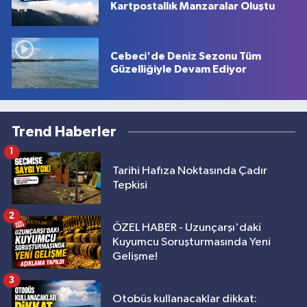
Kartpostallık Manzaralar Oluştu
Cebeci'de Deniz Sezonu Tüm
Güzelliğiyle Devam Ediyor
Trend Haberler
1
Tarihi Hafıza Noktasında Çadır
Tepkisi
2
ÖZEL HABER - Uzunçarşı'daki
Kuyumcu Soruşturmasında Yeni
Gelişme!
3
Otobüs kullanacaklar dikkat: