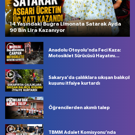
14 Yaşındaki Buğra Limonata Satarak Ayda
90 Bin Lira Kazanıyor
Anadolu Otoyolu’nda Feci Kaza:
Motosiklet Sürücüsü Hayatını
Kaybetti
Sakarya’da çalılıklara sıkışan balıkçıl
kuşunu itfaiye kurtardı
Öğrencilerden akımlı talep
TBMM Adalet Komisyonu’nda