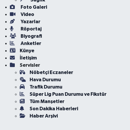
Foto Galeri
Video
Yazarlar
Röportaj
Biyografi
Anketler
Künye
İletişim
Servisler
Nöbetçi Eczaneler
Hava Durumu
Trafik Durumu
Süper Lig Puan Durumu ve Fikstür
Tüm Manşetler
Son Dakika Haberleri
Haber Arşivi