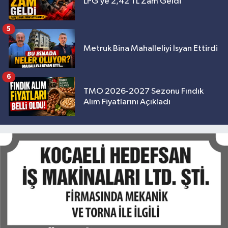
LPG’ye 2,42 TL Zam Geldi
5
Metruk Bina Mahalleliyi İsyan Ettirdi
6
TMO 2026-2027 Sezonu Fındık
Alım Fiyatlarını Açıkladı