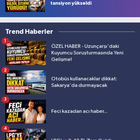
tansiyon yükseldi
Trend Haberler
1
ÖZEL HABER - Uzunçarşı'daki
Kuyumcu Soruşturmasında Yeni
Gelişme!
2
Otobüs kullanacaklar dikkat:
Sakarya'da durmayacak
3
Feci kazadan acı haber...
4