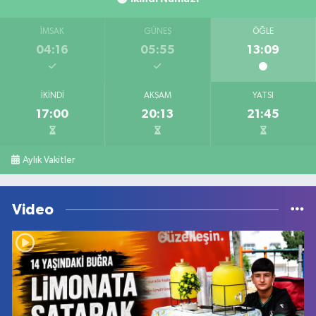
İMSAK
GÜNEŞ
ÖĞLE
04:16
05:55
13:09
İKINDI
AKŞAM
YATSI
17:00
20:13
21:45
Aylık Vakitler
Video