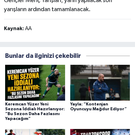
Gençler Meriç Yarışları, yarın yapılacak son
yarışların ardından tamamlanacak.
Kaynak:
AA
Bunlar da ilginizi çekebilir
Keremcan Yüzer Yeni
Yayla: “Kontenjan
Sezona İddialı Hazırlanıyor:
Oyuncuyu Mağdur Ediyor”
“Bu Sezon Daha Fazlasını
Yapacağım”