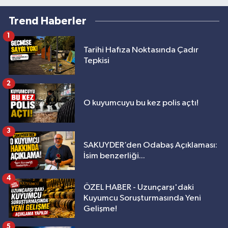
Trend Haberler
1
Tarihi Hafıza Noktasında Çadır
Tepkisi
2
O kuyumcuyu bu kez polis açtı!
3
SAKUYDER’den Odabaş Açıklaması:
İsim benzerliği...
4
ÖZEL HABER - Uzunçarşı'daki
Kuyumcu Soruşturmasında Yeni
Gelişme!
5