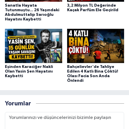
Sanatla Hayata
3,2 Milyon TL Değerinde
Tutunmuştu... 26 Yaşındaki
Kaçak Parfüm Ele Geçirild
Abdulmuttalip Sarıoğlu
Hayatını Kaybetti
Eşinden Karaciğer Nakli
Bahçelievler'de Tahliye
Olan Yasin Şen Hayatını
Edilen 4 Katlı Bina Çöktü!
Kaybetti
Olası Facia Son Anda
Önlendi
Yorumlar