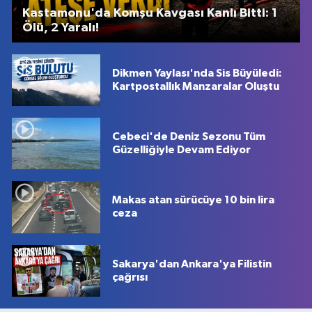
Kastamonu'da Komşu Kavgası Kanlı Bitti: 1
Ölü, 2 Yaralı!
Dikmen Yaylası'nda Sis Büyüledi:
Kartpostallık Manzaralar Oluştu
Cebeci'de Deniz Sezonu Tüm
Güzelliğiyle Devam Ediyor
Makas atan sürücüye 10 bin lira
ceza
Sakarya'dan Ankara'ya Filistin
çağrısı