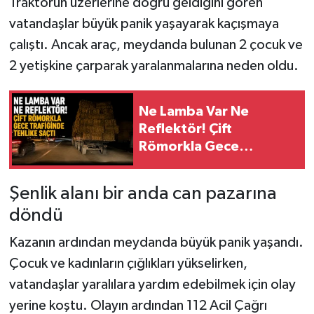
Traktörün üzerlerine doğru geldiğini gören
vatandaşlar büyük panik yaşayarak kaçışmaya
çalıştı. Ancak araç, meydanda bulunan 2 çocuk ve
2 yetişkine çarparak yaralanmalarına neden oldu.
Ne Lamba Var Ne
Reflektör! Çift
Römorkla Gece
Trafiğinde Tehlike Saçtı
Şenlik alanı bir anda can pazarına
döndü
Kazanın ardından meydanda büyük panik yaşandı.
Çocuk ve kadınların çığlıkları yükselirken,
vatandaşlar yaralılara yardım edebilmek için olay
yerine koştu. Olayın ardından 112 Acil Çağrı