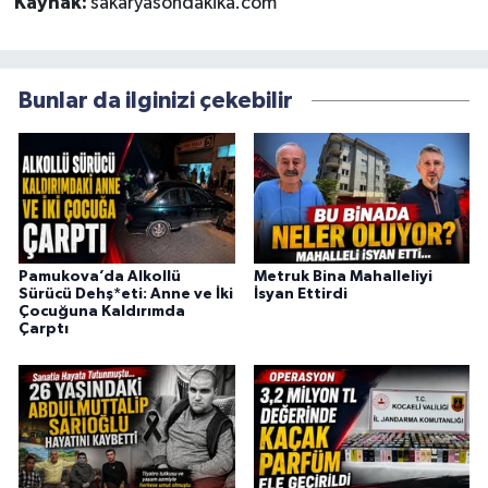
Kaynak:
sakaryasondakika.com
Bunlar da ilginizi çekebilir
Pamukova’da Alkollü
Metruk Bina Mahalleliyi
Sürücü Dehş*eti: Anne ve İki
İsyan Ettirdi
Çocuğuna Kaldırımda
Çarptı