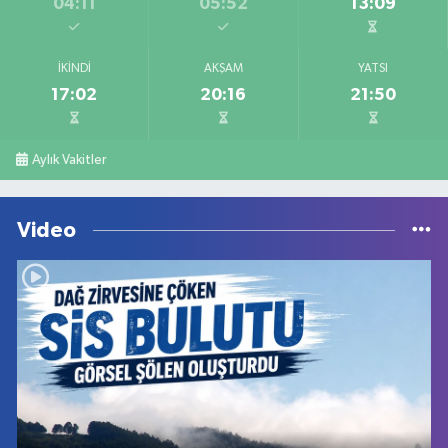
04:11
05:52
13:09
İKINDI
AKŞAM
YATSI
17:02
20:16
21:50
Aylık Vakitler
Video