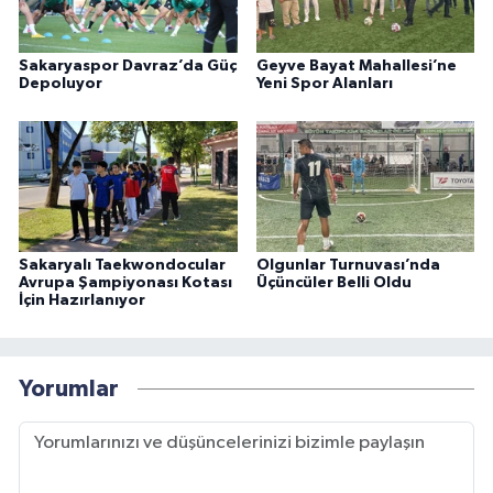
Sakaryaspor Davraz’da Güç
Geyve Bayat Mahallesi’ne
Depoluyor
Yeni Spor Alanları
Sakaryalı Taekwondocular
Olgunlar Turnuvası’nda
Avrupa Şampiyonası Kotası
Üçüncüler Belli Oldu
İçin Hazırlanıyor
Yorumlar