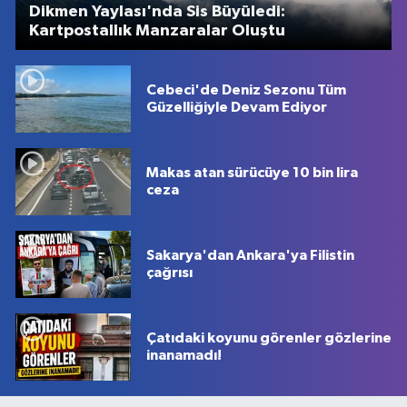
Dikmen Yaylası'nda Sis Büyüledi:
Kartpostallık Manzaralar Oluştu
Cebeci'de Deniz Sezonu Tüm
Güzelliğiyle Devam Ediyor
Makas atan sürücüye 10 bin lira
ceza
Sakarya'dan Ankara'ya Filistin
çağrısı
Çatıdaki koyunu görenler gözlerine
inanamadı!