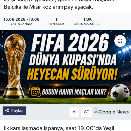
Belçika ile Mısır kozlarını paylaşacak.
15.06.2026 - 13:06
1
1 DK
YAYINLANMA
PAYLAŞIM
OKUNMA SÜRESI
Paylaş
-
+
A
A
İlk karşılaşmada İspanya, saat 19.00'da Yeşil