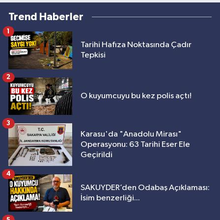
Trend Haberler
1
Tarihi Hafıza Noktasında Çadır
Tepkisi
2
O kuyumcuyu bu kez polis açtı!
3
Karasu'da "Anadolu Mirası"
Operasyonu: 63 Tarihi Eser Ele
Geçirildi
4
SAKUYDER’den Odabaş Açıklaması:
İsim benzerliği...
5