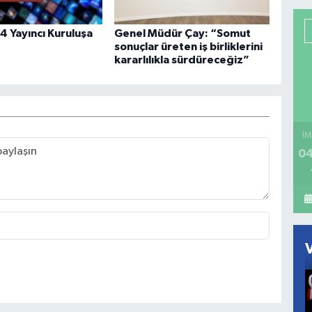
4 Yayıncı Kuruluşa
Genel Müdür Çay: “Somut
sonuçlar üreten iş birliklerini
kararlılıkla sürdüreceğiz”
İM
04