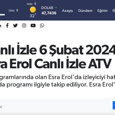
DOLAR
Asayiş
Gündem
Eğitim
E
47,7436
0.18
°
32
EURO
55,2510
0.32
e
STERLİN
64,4811
0.38
GRAM ALTIN
nlı İzle 6 Şubat 2024
6660.55
0.03
BİST100
13.779
-14
a Erol Canlı İzle ATV
BITCOIN
3.101.414,01
1.11
gramlarında olan Esra Erol'da izleyiciyi ha
'da programı ilgiyle takip ediliyor. Esra E
SI