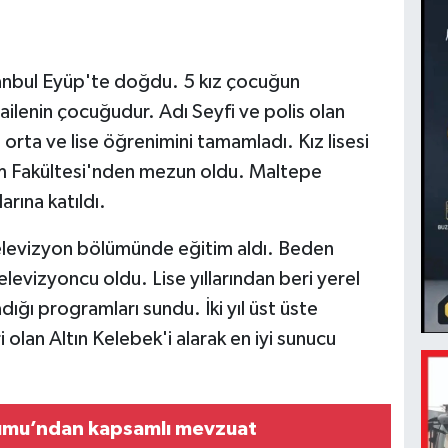
tanbul Eyüp'te doğdu. 5 kız çocuğun
 ailenin çocuğudur. Adı Seyfi ve polis olan
orta ve lise öğrenimini tamamladı. Kız lisesi
m Fakültesi'nden mezun oldu. Maltepe
arına katıldı.
levizyon bölümünde eğitim aldı. Beden
levizyoncu oldu. Lise yıllarından beri yerel
ığı programları sundu. İki yıl üst üste
i olan Altın Kelebek'i alarak en iyi sunucu
rumu’ndan kapsamlı mevzuat