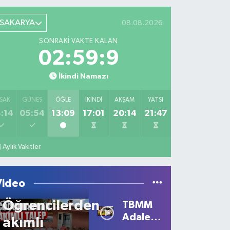
SAKARYA
08.08.2026
SONRAKI VAKTE KALAN
02:59:9
İkindi Namazı
SAK
GÜNEŞ
ÖĞLE
İKINDI
AKŞAM
YATSI
:14
05:54
13:09
17:01
20:14
21:47
Aylık Vakitler
Video
Öğrencilerden
TBMM
Adalet
akımlı
Komisyonu’nda