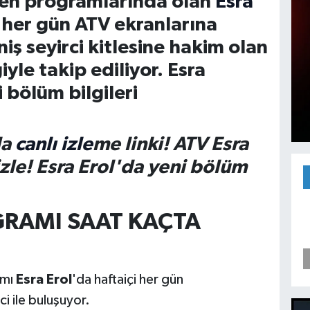
ilen programlarında olan
Esra
çi her gün ATV ekranlarına
niş seyirci kitlesine hakim olan
iyle takip ediliyor. Esra
 bölüm bilgileri
da
canlı izle
me linki! ATV Esra
le! Esra Erol'da yeni bölüm
GRAMI SAAT KAÇTA
amı
Esra Erol
'da haftaiçi her gün
ci ile buluşuyor.