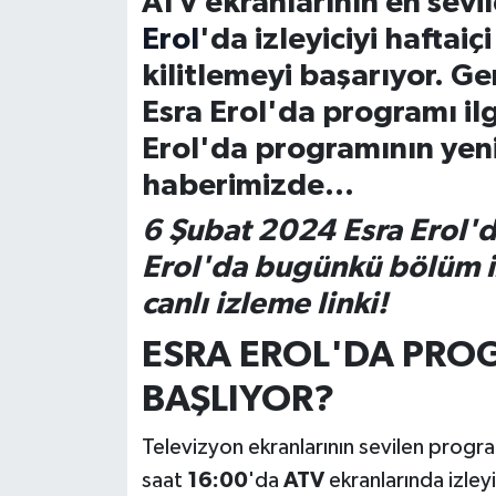
ATV ekranlarının en sev
Erol
'da izleyiciyi haftai
kilitlemeyi başarıyor. Ge
Esra Erol'da programı ilg
Erol'da programının yeni
haberimizde...
6 Şubat 2024 Esra Erol'
Erol'da bugünkü bölüm iz
canlı izleme linki!
ESRA EROL'DA PRO
BAŞLIYOR?
Televizyon ekranlarının sevilen progr
saat
16:00
'da
ATV
ekranlarında izleyi