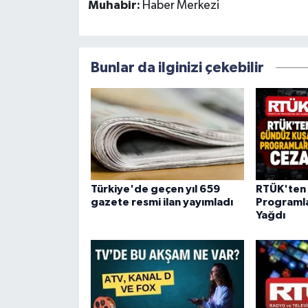
Muhabir:
Haber Merkezi
Bunlar da ilginizi çekebilir
Türkiye'de geçen yıl 659
RTÜK'ten
gazete resmi ilan yayımladı
Programla
Yağdı