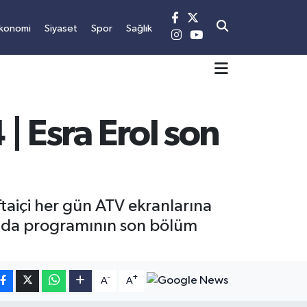
konomi
Siyaset
Spor
Sağlık
 | Esra Erol son
ftaiçi her gün ATV ekranlarına
rol'da programının son bölüm
-
+
A
A