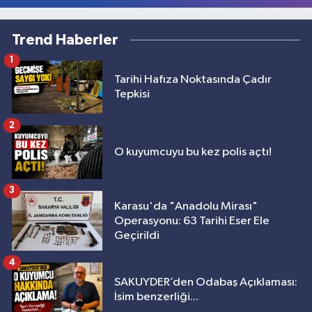
Trend Haberler
1
Tarihi Hafıza Noktasında Çadır
Tepkisi
2
O kuyumcuyu bu kez polis açtı!
3
Karasu'da "Anadolu Mirası"
Operasyonu: 63 Tarihi Eser Ele
Geçirildi
4
SAKUYDER’den Odabaş Açıklaması:
İsim benzerliği...