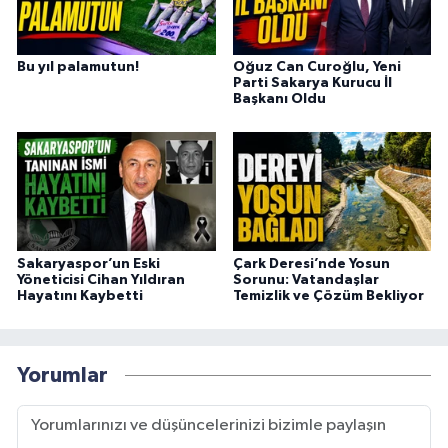
Bu yıl palamutun!
Oğuz Can Curoğlu, Yeni
Parti Sakarya Kurucu İl
Başkanı Oldu
Sakaryaspor’un Eski
Çark Deresi’nde Yosun
Yöneticisi Cihan Yıldıran
Sorunu: Vatandaşlar
Hayatını Kaybetti
Temizlik ve Çözüm Bekliyor
Yorumlar