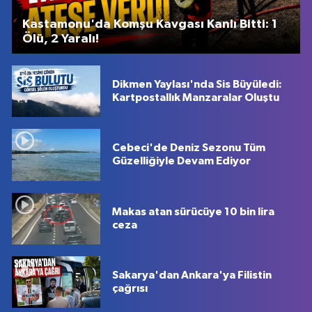
Kastamonu'da Komşu Kavgası Kanlı Bitti: 1
Ölü, 2 Yaralı!
Dikmen Yaylası'nda Sis Büyüledi:
Kartpostallık Manzaralar Oluştu
Cebeci'de Deniz Sezonu Tüm
Güzelliğiyle Devam Ediyor
Makas atan sürücüye 10 bin lira
ceza
Sakarya'dan Ankara'ya Filistin
çağrısı