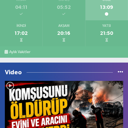
İMSAK
GÜNEŞ
ÖĞLE
04:11
05:52
13:09
İKINDI
AKŞAM
YATSI
17:02
20:16
21:50
Aylık Vakitler
Video