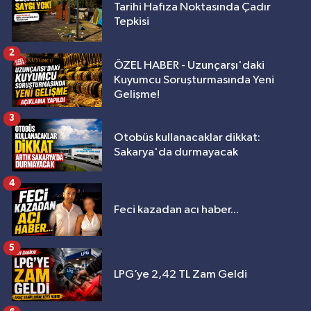
Tarihi Hafıza Noktasında Çadır
Tepkisi
2
ÖZEL HABER - Uzunçarşı'daki
Kuyumcu Soruşturmasında Yeni
Gelişme!
3
Otobüs kullanacaklar dikkat:
Sakarya'da durmayacak
4
Feci kazadan acı haber...
5
LPG’ye 2,42 TL Zam Geldi