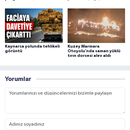
Kaynarca yolunda tehlikeli
Kuzey Marmara
görüntü
Otoyolu’nda saman yüklü
tırın dorsesi alev aldı
Yorumlar