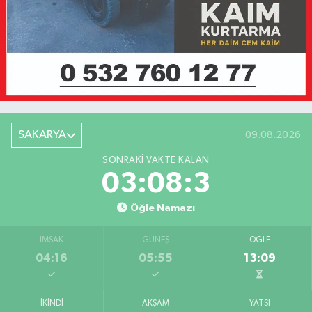
SAKARYA
09.08.2026
SONRAKI VAKTE KALAN
03:08:3
Öğle Namazı
İMSAK
GÜNEŞ
ÖĞLE
04:16
05:55
13:09
İKINDI
AKŞAM
YATSI