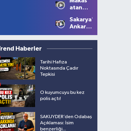
Makas
Tüm
Oluştu
atan
Güzelliğiyle
sürücüye
Devam
Sakarya'dan
10 bin
Ediyor
Ankara'ya
lira ceza
Filistin
çağrısı
Trend Haberler
Tarihi Hafıza
Noktasında Çadır
Tepkisi
O kuyumcuyu bu kez
polis açtı!
SAKUYDER’den Odabaş
Açıklaması: İsim
benzerliği...