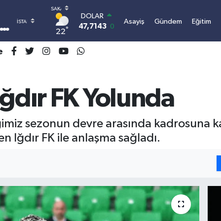
DOLAR
Asayiş
Gündem
Eğitim
47,7143
0.16
°
22
EURO
55,0317
-0.02
e
STERLİN
64,2463
0.07
GRAM ALTIN
6510.40
0.45
Iğdır FK Yolunda
BİST100
13.799
70
BITCOIN
tiğimiz sezonun devre arasında kadrosuna 
3.064.480,14
-0.63
den Iğdır FK ile anlaşma sağladı.