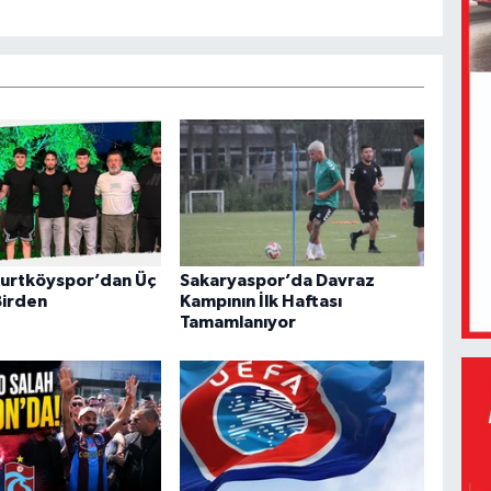
urtköyspor’dan Üç
Sakaryaspor’da Davraz
Birden
Kampının İlk Haftası
Tamamlanıyor