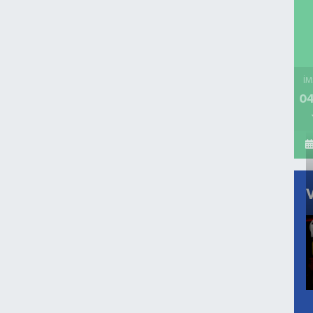
İM
04