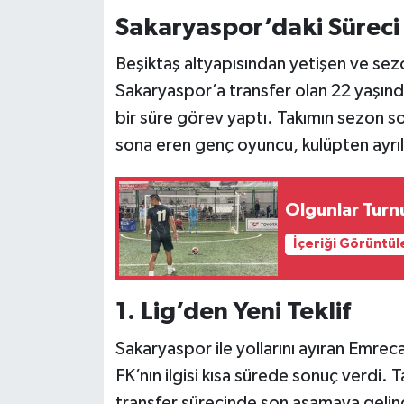
Sakaryaspor’daki Süreci
Beşiktaş altyapısından yetişen ve se
Sakaryaspor’a transfer olan 22 yaşında
bir süre görev yaptı. Takımın sezon 
sona eren genç oyuncu, kulüpten ayrıl
Olgunlar Turn
İçeriği Görüntül
1. Lig’den Yeni Teklif
Sakaryaspor ile yollarını ayıran Emreca
FK’nın ilgisi kısa sürede sonuç verdi. 
transfer sürecinde son aşamaya gelind