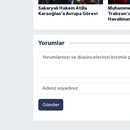
Sakaryalı Hakem Atilla
Muhammed
Karaoğlan’a Avrupa Görevi
Trabzon'd
Havalimanı
Yorumlar
Gönder