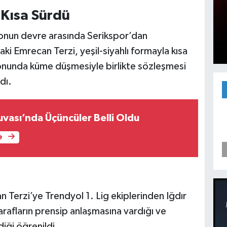
 Kısa Sürdü
zonun devre arasında Serikspor’dan
ki Emrecan Terzi, yeşil-siyahlı formayla kısa
sonunda küme düşmesiyle birlikte sözleşmesi
dı.
uvası’nda Üçüncüler Belli Oldu
e
n Terzi’ye Trendyol 1. Lig ekiplerinden Iğdır
Tarafların prensip anlaşmasına vardığı ve
iği öğrenildi.