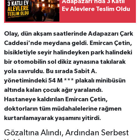
Adapazarı’nda 3 Katlı
Ev Alevlere Teslim Oldu
Olay, dün akşam saatlerinde Adapazarı Çark
Caddesi'nde meydana geldi. Emircan Çetin,
bisikletiyle seyir halindeyken park halindeki
bir otomobilin sol dikiz aynasına takılarak
yola savruldu. Bu sırada Sabit A.
yönetimindeki 54 M *** plakalı minibüsün
altında kalan çocuk ağır yaralandı.
Hastaneye kaldırılan Emircan Çetin,
doktorların tüm müdahalelerine rağmen
kurtarılamayarak yaşamını yitirdi.
Gözaltına Alındı, Ardından Serbest