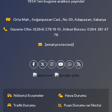
1954'ten bugüne aralıksız yayında!
Orta Mah., Soğanpazarı Cad., No:30, Adapazarı, Sakarya
Gazete Ofisi: 0(264) 278 16 10 , İrtibat Bürosu: 0264 281 47
78
[email protected]
Nöbetçi Eczaneler
Hava Durumu
Trafik Durumu
Puan Durumu ve Fikstür