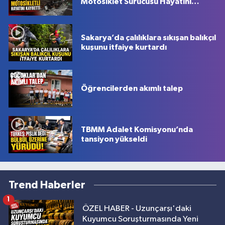
Motosiklet Sürücüsü Hayatını
Kaybetti
Sakarya’da çalılıklara sıkışan balıkçıl
kuşunu itfaiye kurtardı
Öğrencilerden akımlı talep
TBMM Adalet Komisyonu’nda
tansiyon yükseldi
Trend Haberler
1
ÖZEL HABER - Uzunçarşı'daki
Kuyumcu Soruşturmasında Yeni