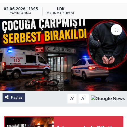
02.06.2026 - 13:15
1 DK
YAYINLANMA
OKUNMA SÜRESI
Paylaş
-
+
A
A