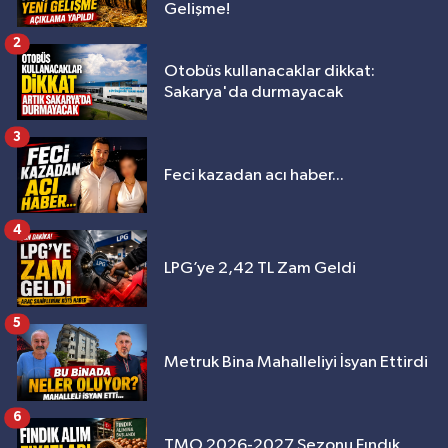
Gelişme!
2
Otobüs kullanacaklar dikkat:
Sakarya'da durmayacak
3
Feci kazadan acı haber...
4
LPG’ye 2,42 TL Zam Geldi
5
Metruk Bina Mahalleliyi İsyan Ettirdi
6
TMO 2026-2027 Sezonu Fındık