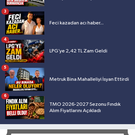
3
Feci kazadan acı haber...
4
LPG’ye 2,42 TL Zam Geldi
5
Metruk Bina Mahalleliyi İsyan Ettirdi
6
TMO 2026-2027 Sezonu Fındık
Alım Fiyatlarını Açıkladı