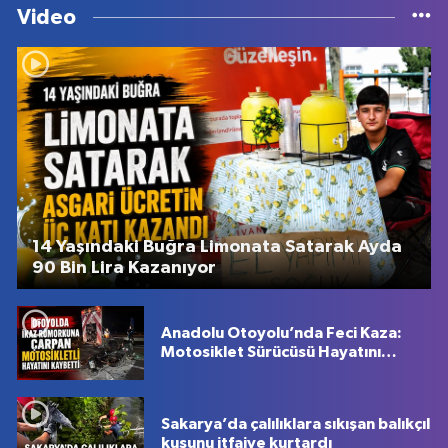
Video
14 Yaşındaki Buğra Limonata Satarak Ayda
90 Bin Lira Kazanıyor
Anadolu Otoyolu’nda Feci Kaza:
Motosiklet Sürücüsü Hayatını
Kaybetti
Sakarya’da çalılıklara sıkışan balıkçıl
kuşunu itfaiye kurtardı