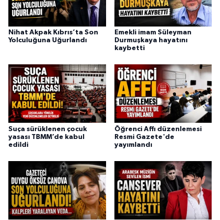
Nihat Akpak Kıbrıs’ta Son
Emekli imam Süleyman
Yolculuğuna Uğurlandı
Durmuşkaya hayatını
kaybetti
Suça sürüklenen çocuk
Öğrenci Affı düzenlemesi
yasası TBMM’de kabul
Resmi Gazete'de
edildi
yayımlandı