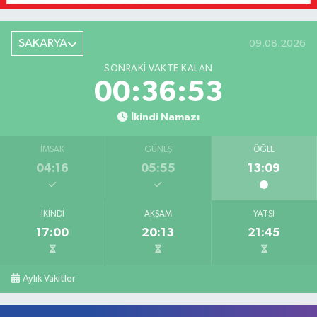
SAKARYA
09.08.2026
SONRAKI VAKTE KALAN
00:36:53
İkindi Namazı
İMSAK
GÜNEŞ
ÖĞLE
04:16
05:55
13:09
İKINDI
AKŞAM
YATSI
17:00
20:13
21:45
Aylık Vakitler