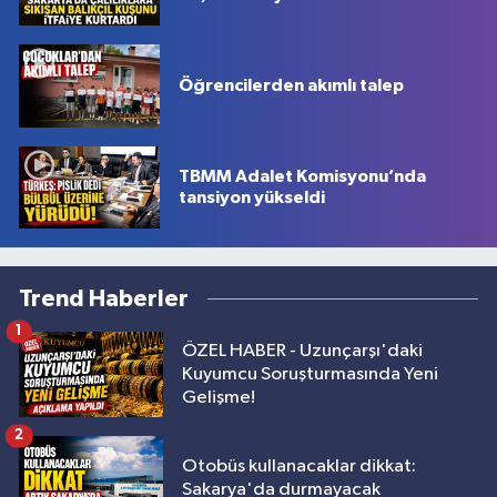
Öğrencilerden akımlı talep
TBMM Adalet Komisyonu’nda
tansiyon yükseldi
Trend Haberler
1
ÖZEL HABER - Uzunçarşı'daki
Kuyumcu Soruşturmasında Yeni
Gelişme!
2
Otobüs kullanacaklar dikkat:
Sakarya'da durmayacak