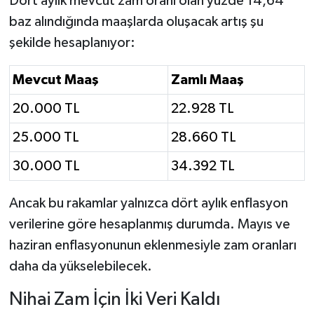
Dört aylık mevcut zam oranı olan yüzde 14,64
baz alındığında maaşlarda oluşacak artış şu
şekilde hesaplanıyor:
Mevcut Maaş
Zamlı Maaş
20.000 TL
22.928 TL
25.000 TL
28.660 TL
30.000 TL
34.392 TL
Ancak bu rakamlar yalnızca dört aylık enflasyon
verilerine göre hesaplanmış durumda. Mayıs ve
haziran enflasyonunun eklenmesiyle zam oranları
daha da yükselebilecek.
Nihai Zam İçin İki Veri Kaldı