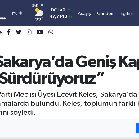
DOLAR
Asayiş
Gündem
Eğitim
47,7143
0.16
°
22
EURO
55,0317
-0.02
e
STERLİN
64,2463
0.07
GRAM ALTIN
6510.40
0.45
“Sakarya’da Geniş K
BİST100
13.799
70
zi Sürdürüyoruz”
BITCOIN
3.064.480,14
-0.63
rti Meclisi Üyesi Ecevit Keleş, Sakarya’da 
lamalarda bulundu. Keleş, toplumun farklı k
ını söyledi.
I