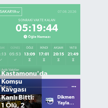
SAKARYA
07.08.2026
SONRAKI VAKTE KALAN
05:19:44
Öğle Namazı
SAK
GÜNEŞ
ÖĞLE
İKINDI
AKŞAM
YATSI
:13
05:53
13:09
17:01
20:15
21:49
Aylık Vakitler
Kastamonu'da
Komşu
Video
Kavgası
Kanlı Bitti:
Dikmen
Yaylası'nda
1 Ölü, 2