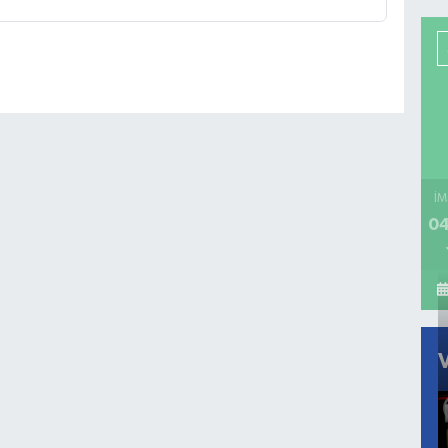
İM
04