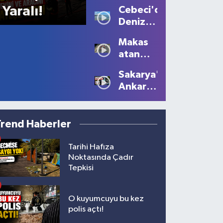
Sis
Yaralı!
Cebeci'de
Büyüledi:
Deniz
Kartpostallık
Sezonu
Manzaralar
Makas
Tüm
Oluştu
atan
Güzelliğiyle
sürücüye
Devam
Sakarya'dan
10 bin
Ediyor
Ankara'ya
lira ceza
Filistin
çağrısı
Trend Haberler
Tarihi Hafıza
Noktasında Çadır
Tepkisi
O kuyumcuyu bu kez
polis açtı!