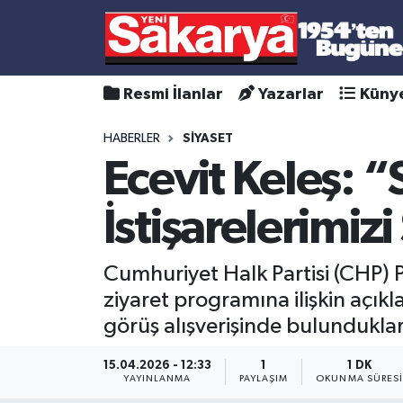
Resmi İlanlar
Yazarlar
Küny
HABERLER
SİYASET
Ecevit Keleş: 
İstişarelerimi
Cumhuriyet Halk Partisi (CHP) Pa
ziyaret programına ilişkin açık
görüş alışverişinde bulunduklar
15.04.2026 - 12:33
1
1 DK
YAYINLANMA
PAYLAŞIM
OKUNMA SÜRES