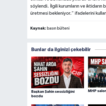
söylendi. İlgili kurumların ve iktidar
üretmesi bekleniyor.” ifadelerini kulla
Kaynak:
basın bülteni
Bunlar da ilginizi çekebilir
MHP salon
Başkan Şahin sessizliğini
bozdu