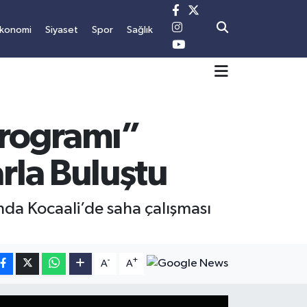
konomi
Siyaset
Spor
Sağlık
Programı”
rla Buluştu
da Kocaali’de saha çalışması
-
+
A
A