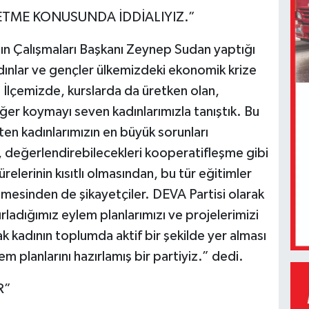
TME KONUSUNDA İDDİALIYIZ.”
n Çalışmaları Başkanı Zeynep Sudan yaptığı
ınlar ve gençler ülkemizdeki ekonomik krize
i İlçemizde, kurslarda da üretken olan,
ğer koymayı seven kadınlarımızla tanıştık. Bu
lirten kadınlarımızın en büyük sorunları
i, değerlendirebilecekleri kooperatifleşme gibi
relerinin kısıtlı olmasından, bu tür eğitimler
emesinden de şikayetçiler. DEVA Partisi olarak
zırladığımız eylem planlarımızı ve projelerimizi
ak kadının toplumda aktif bir şekilde yer alması
 planlarını hazırlamış bir partiyiz.” dedi.
R”