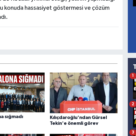
ın bu konuda hassasiyet göstermesi ve çözüm
ndı.
1
2
a sığmadı
Kılıçdaroğlu'ndan Gürsel
Tekin'e önemli görev
3