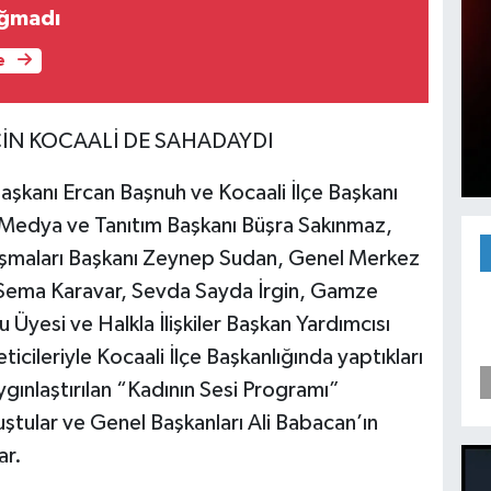
ığmadı
e
ÇİN KOCAALİ DE SAHADAYDI
Başkanı Ercan Başnuh ve Kocaali İlçe Başkanı
 Medya ve Tanıtım Başkanı Büşra Sakınmaz,
ışmaları Başkanı Zeynep Sudan, Genel Merkez
ı Sema Karavar, Sevda Sayda İrgin, Gamze
yesi ve Halkla İlişkiler Başkan Yardımcısı
eticileriyle Kocaali İlçe Başkanlığında yaptıkları
ygınlaştırılan “Kadının Sesi Programı”
tular ve Genel Başkanları Ali Babacan’ın
ar.