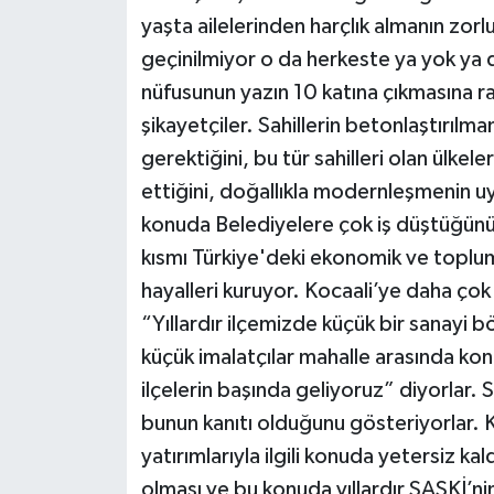
yaşta ailelerinden harçlık almanın zorl
geçinilmiyor o da herkeste ya yok ya da 
nüfusunun yazın 10 katına çıkmasına 
şikayetçiler. Sahillerin betonlaştırılm
gerektiğini, bu tür sahilleri olan ülke
ettiğini, doğallıkla modernleşmenin uy
konuda Belediyelere çok iş düştüğünü 
kısmı Türkiye'deki ekonomik ve toplum
hayalleri kuruyor. Kocaali’ye daha çok
“Yıllardır ilçemizde küçük bir sanayi b
küçük imalatçılar mahalle arasında konu
ilçelerin başında geliyoruz” diyorlar. S
bunun kanıtı olduğunu gösteriyorlar.
yatırımlarıyla ilgili konuda yetersiz kal
olması ve bu konuda yıllardır SASKİ’nin