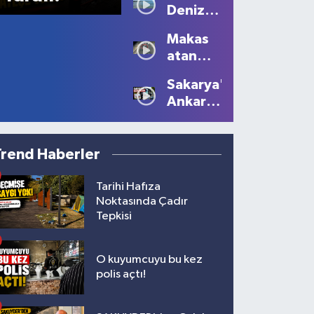
Deniz
Kartpostallık
Sezonu
Manzaralar
Makas
Tüm
Oluştu
atan
Güzelliğiyle
sürücüye
Devam
Sakarya'dan
10 bin
Ediyor
Ankara'ya
lira ceza
Filistin
çağrısı
Trend Haberler
Tarihi Hafıza
Noktasında Çadır
Tepkisi
O kuyumcuyu bu kez
polis açtı!