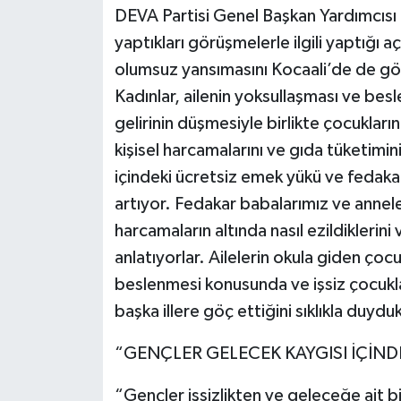
DEVA Partisi Genel Başkan Yardımcısı 
yaptıkları görüşmelerle ilgili yaptığı
olumsuz yansımasını Kocaali’de de gör
Kadınlar, ailenin yoksullaşması ve bes
gelirinin düşmesiyle birlikte çocukların
kişisel harcamalarını ve gıda tüketimin
içindeki ücretsiz emek yükü ve fedak
artıyor. Fedakar babalarımız ve annele
harcamaların altında nasıl ezildiklerin
anlatıyorlar. Ailelerin okula giden çocuk
beslenmesi konusunda ve işsiz çocuklar
başka illere göç ettiğini sıklıkla duydu
“GENÇLER GELECEK KAYGISI İÇİN
“Gençler işsizlikten ve geleceğe ait bi