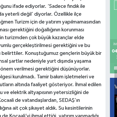
uğunu ifade ediyorlar. ‘Sadece fındık ile
yeterli değil’ diyorlar. Özellikle ilçe
rağmen Turizm için de yatırım yapılmamasından
aması gerektiğini doğallığının korunması
lerin turizmden çok büyük kazançlar elde
umlu gerçekleştirilmesi gerektiğini ve bu
İM
04
belirttiler. Konuştuğumuz gençlerin büyük bir
sal şartlar nedeniyle yurt dışında yaşama
 önem verilmesi gerektiğini düşünüyorlar.
ölgesi kurulmadı. Tamir bakım işletmeleri ve
tların altında faaliyet gösteriyor. İhmal edilen
u ve elektrik altyapısının yetersizliğini de
 Kocaali de vatandaşlardan, SEDAŞ’ın
dığına ait çok şikayet aldık. Su kesintilerinin
 de Kocaali’yi ihmal ettiği, yatırım yapmadığı