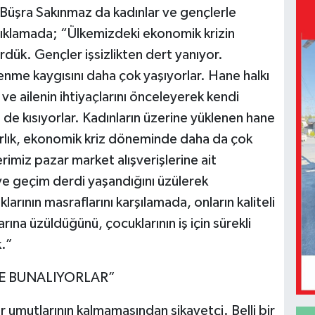
Büşra Sakınmaz da kadınlar ve gençlerle
 açıklamada; “Ülkemizdeki ekonomik krizin
dük. Gençler işsizlikten dert yanıyor.
lenme kaygısını daha çok yaşıyorlar. Hane halkı
 ve ailenin ihtiyaçlarını önceleyerek kendi
i de kısıyorlar. Kadınların üzerine yüklenen hane
arlık, ekonomik kriz döneminde daha da çok
rimiz pazar market alışverişlerine ait
i ve geçim derdi yaşandığını üzülerek
larının masraflarını karşılamada, onların kaliteli
ına üzüldüğünü, çocuklarının iş için sürekli
k.”
DE BUNALIYORLAR”
r umutlarının kalmamasından şikayetçi. Belli bir