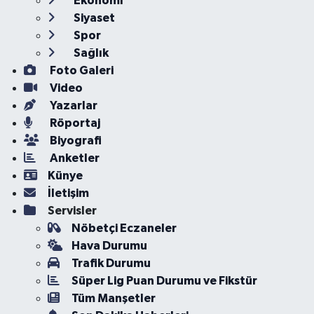
Ekonomi
Siyaset
Spor
Sağlık
Foto Galeri
Video
Yazarlar
Röportaj
Biyografi
Anketler
Künye
İletişim
Servisler
Nöbetçi Eczaneler
Hava Durumu
Trafik Durumu
Süper Lig Puan Durumu ve Fikstür
Tüm Manşetler