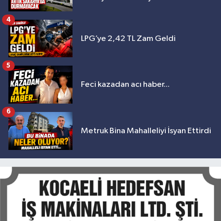
4
LPG’ye 2,42 TL Zam Geldi
5
Feci kazadan acı haber...
6
Metruk Bina Mahalleliyi İsyan Ettirdi