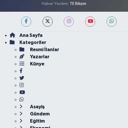
Haber Yazılımı:
TE Bilişim
Ana Sayfa
Kategoriler
Resmi İlanlar
Yazarlar
Künye
Asayiş
Gündem
Eğitim