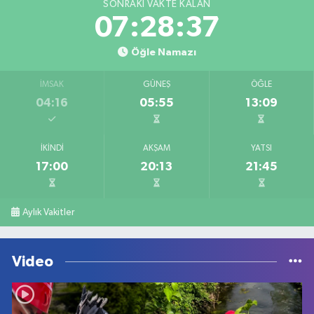
SONRAKI VAKTE KALAN
07:28:37
Öğle Namazı
İMSAK
GÜNEŞ
ÖĞLE
04:16
05:55
13:09
İKINDI
AKŞAM
YATSI
17:00
20:13
21:45
Aylık Vakitler
Video