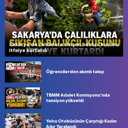
Sakarya’da çalılıklara sıkışan balıkçıl kuşunu
itfaiye kurtardı
Öğrencilerden akımlı talep
TBMM Adalet Komisyonu’nda
tansiyon yükseldi
Yolcu Otobüsünün Çarptığı Kadın
Ağır Yaralandı