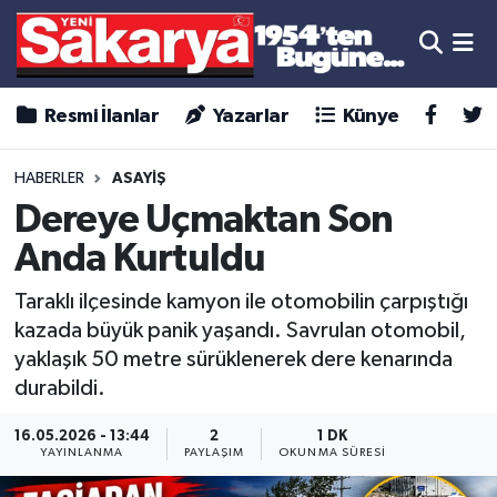
Resmi İlanlar
Yazarlar
Künye
HABERLER
ASAYİŞ
Dereye Uçmaktan Son
Anda Kurtuldu
Taraklı ilçesinde kamyon ile otomobilin çarpıştığı
kazada büyük panik yaşandı. Savrulan otomobil,
yaklaşık 50 metre sürüklenerek dere kenarında
durabildi.
16.05.2026 - 13:44
2
1 DK
YAYINLANMA
PAYLAŞIM
OKUNMA SÜRESI