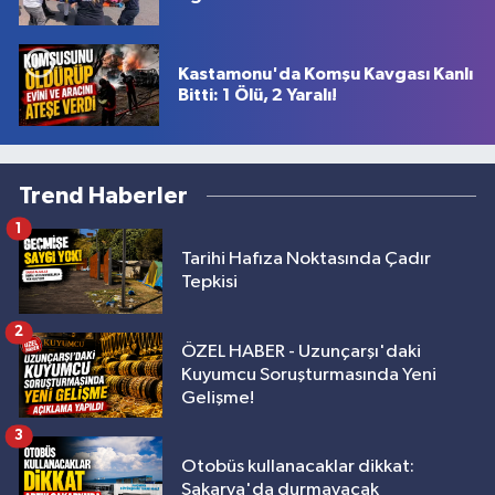
Kastamonu'da Komşu Kavgası Kanlı
Bitti: 1 Ölü, 2 Yaralı!
Trend Haberler
1
Tarihi Hafıza Noktasında Çadır
Tepkisi
2
ÖZEL HABER - Uzunçarşı'daki
Kuyumcu Soruşturmasında Yeni
Gelişme!
3
Otobüs kullanacaklar dikkat:
Sakarya'da durmayacak