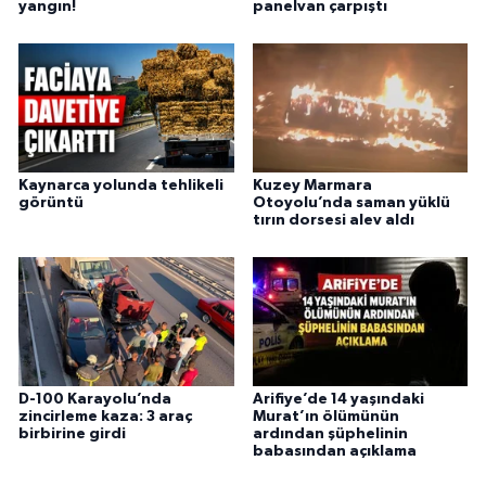
yangın!
panelvan çarpıştı
Kaynarca yolunda tehlikeli
Kuzey Marmara
görüntü
Otoyolu’nda saman yüklü
tırın dorsesi alev aldı
D-100 Karayolu’nda
Arifiye’de 14 yaşındaki
zincirleme kaza: 3 araç
Murat’ın ölümünün
birbirine girdi
ardından şüphelinin
babasından açıklama