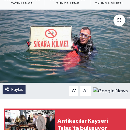
YAYINLANMA
GÜNCELLEME
OKUNMA SÜRESI
Paylaş
-
+
A
A
Antikacılar Kayseri
Talas'ta buluşuyor