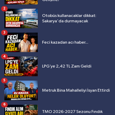
2
Otobüs kullanacaklar dikkat:
Sakarya'da durmayacak
3
Feci kazadan acı haber...
4
LPG’ye 2,42 TL Zam Geldi
5
Metruk Bina Mahalleliyi İsyan Ettirdi
6
TMO 2026-2027 Sezonu Fındık