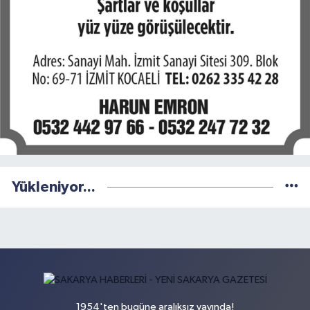
Yükleniyor...
1954'ten bugüne aralıksız yayında!