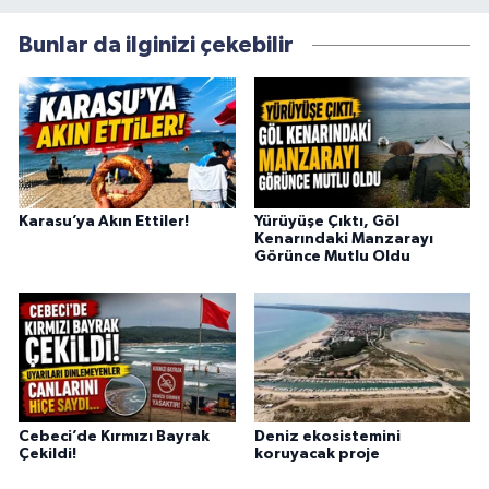
Bunlar da ilginizi çekebilir
Karasu’ya Akın Ettiler!
Yürüyüşe Çıktı, Göl
Kenarındaki Manzarayı
Görünce Mutlu Oldu
Cebeci’de Kırmızı Bayrak
Deniz ekosistemini
Çekildi!
koruyacak proje