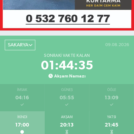
SAKARYA
09.08.2026
SONRAKI VAKTE KALAN
01:44:35
Akşam Namazı
İMSAK
GÜNEŞ
ÖĞLE
04:16
05:55
13:09
İKINDI
AKŞAM
YATSI
17:00
20:13
21:45