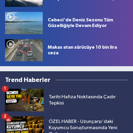
Cebeci'de Deniz Sezonu Tüm
Güzelliğiyle Devam Ediyor
Makas atan sürücüye 10 bin lira
ceza
Trend Haberler
1
Tarihi Hafıza Noktasında Çadır
Tepkisi
2
ÖZEL HABER - Uzunçarşı'daki
Kuyumcu Soruşturmasında Yeni