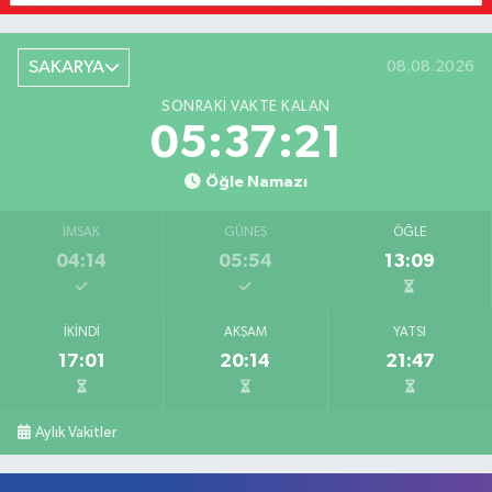
SAKARYA
08.08.2026
SONRAKI VAKTE KALAN
05:37:21
Öğle Namazı
İMSAK
GÜNEŞ
ÖĞLE
04:14
05:54
13:09
İKINDI
AKŞAM
YATSI
17:01
20:14
21:47
Aylık Vakitler