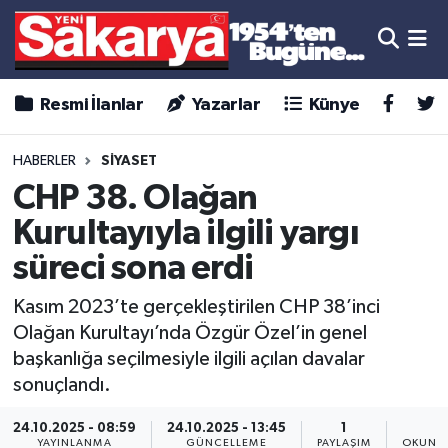
Resmi İlanlar
Yazarlar
Künye
HABERLER
SİYASET
CHP 38. Olağan
Kurultayıyla ilgili yargı
süreci sona erdi
Kasım 2023’te gerçekleştirilen CHP 38’inci
Olağan Kurultayı’nda Özgür Özel’in genel
başkanlığa seçilmesiyle ilgili açılan davalar
sonuçlandı.
24.10.2025 - 08:59
24.10.2025 - 13:45
1
1
YAYINLANMA
GÜNCELLEME
PAYLAŞIM
OKUNMA