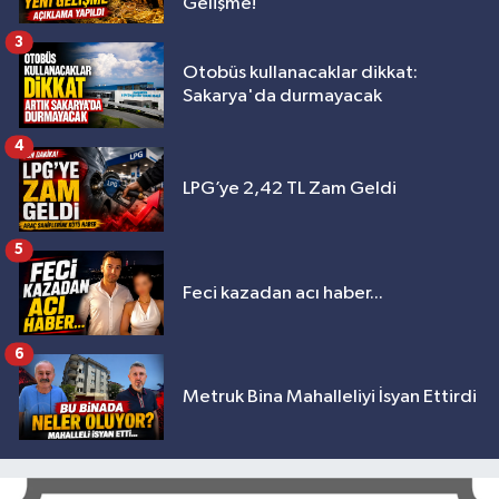
Gelişme!
3
Otobüs kullanacaklar dikkat:
Sakarya'da durmayacak
4
LPG’ye 2,42 TL Zam Geldi
5
Feci kazadan acı haber...
6
Metruk Bina Mahalleliyi İsyan Ettirdi