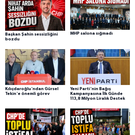
MHP salona sığmadı
Başkan Şahin sessizliğini
bozdu
Kılıçdaroğlu'ndan Gürsel
Yeni Parti'nin Bağış
Tekin'e önemli görev
Kampanyasına İlk Günde
113,8 Milyon Liralık Destek