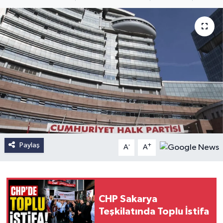
Paylaş
-
+
A
A
CHP Sakarya
Teşkilatında Toplu İstifa