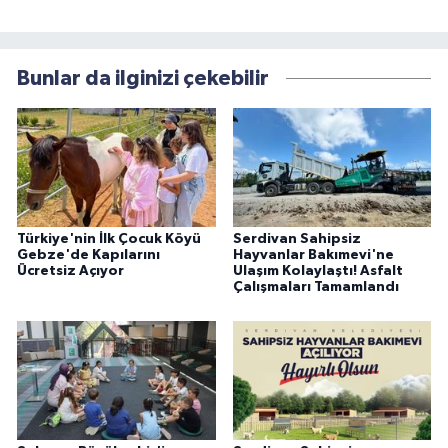
Bunlar da ilginizi çekebilir
Türkiye'nin İlk Çocuk Köyü
Serdivan Sahipsiz
Gebze'de Kapılarını
Hayvanlar Bakımevi'ne
Ücretsiz Açıyor
Ulaşım Kolaylaştı! Asfalt
Çalışmaları Tamamlandı