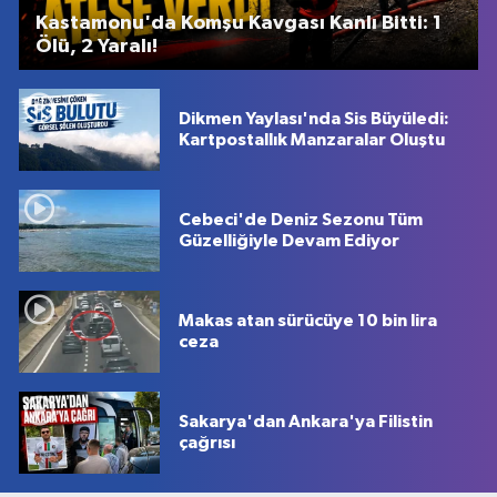
Kastamonu'da Komşu Kavgası Kanlı Bitti: 1
Ölü, 2 Yaralı!
Dikmen Yaylası'nda Sis Büyüledi:
Kartpostallık Manzaralar Oluştu
Cebeci'de Deniz Sezonu Tüm
Güzelliğiyle Devam Ediyor
Makas atan sürücüye 10 bin lira
ceza
Sakarya'dan Ankara'ya Filistin
çağrısı