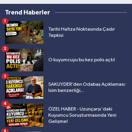
Trend Haberler
1
Tarihi Hafıza Noktasında Çadır
Tepkisi
2
O kuyumcuyu bu kez polis açtı!
3
SAKUYDER’den Odabaş Açıklaması:
İsim benzerliği...
4
ÖZEL HABER - Uzunçarşı'daki
Kuyumcu Soruşturmasında Yeni
Gelişme!
5