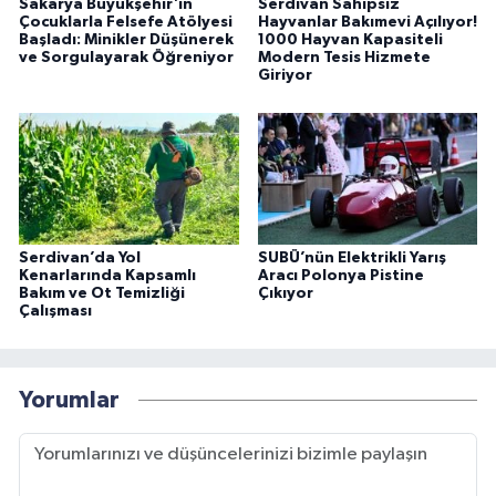
Sakarya Büyükşehir'in
Serdivan Sahipsiz
Çocuklarla Felsefe Atölyesi
Hayvanlar Bakımevi Açılıyor!
Başladı: Minikler Düşünerek
1000 Hayvan Kapasiteli
ve Sorgulayarak Öğreniyor
Modern Tesis Hizmete
Giriyor
Serdivan’da Yol
SUBÜ’nün Elektrikli Yarış
Kenarlarında Kapsamlı
Aracı Polonya Pistine
Bakım ve Ot Temizliği
Çıkıyor
Çalışması
Yorumlar