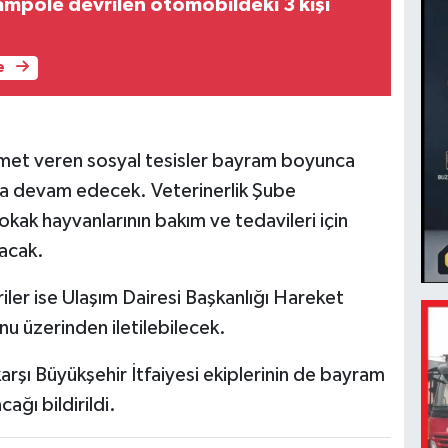
ampole devrilen otomobildeki 3 kişi
e
met veren sosyal tesisler bayram boyunca
aya devam edecek. Veterinerlik Şube
kak hayvanlarının bakım ve tedavileri için
acak.
riler ise Ulaşım Dairesi Başkanlığı Hareket
nu üzerinden iletilebilecek.
rşı Büyükşehir İtfaiyesi ekiplerinin de bayram
ğı bildirildi.