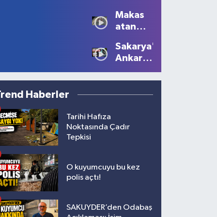
Sezonu
Manzaralar
Makas
Tüm
Oluştu
atan
Güzelliğiyle
sürücüye
Devam
Sakarya'dan
10 bin
Ediyor
Ankara'ya
lira ceza
Filistin
çağrısı
Trend Haberler
Tarihi Hafıza
Noktasında Çadır
Tepkisi
O kuyumcuyu bu kez
polis açtı!
SAKUYDER’den Odabaş