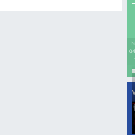
İM
04