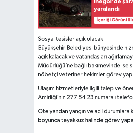
İnegöl'de şar
yaralandı
İçeriği Görüntül
Sosyal tesisler açık olacak
Büyükşehir Belediyesi bünyesinde hiz
açık kalacak ve vatandaşları ağırlam
Müdürlüğü’ne bağlı bakımevinde ise so
nöbetçi veteriner hekimler görev yap
Ulaşım hizmetleriyle ilgili talep ve öne
Amirliği’nin 277 54 23 numaralı telefo
Öte yandan yangın ve acil durumlara ka
boyunca teyakkuz halinde görev yapaca