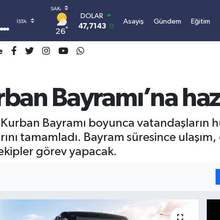
DOLAR
Asayiş
Gündem
Eğitim
47,7143
0.16
°
26
EURO
55,0317
-0.02
e
STERLİN
64,2463
0.07
GRAM ALTIN
6574.81
1.44
rban Bayramı’na haz
BİST100
13.799
70
BITCOIN
, Kurban Bayramı boyunca vatandaşların h
3.064.480,14
-0.63
larını tamamladı. Bayram süresince ulaşım, 
ekipler görev yapacak.