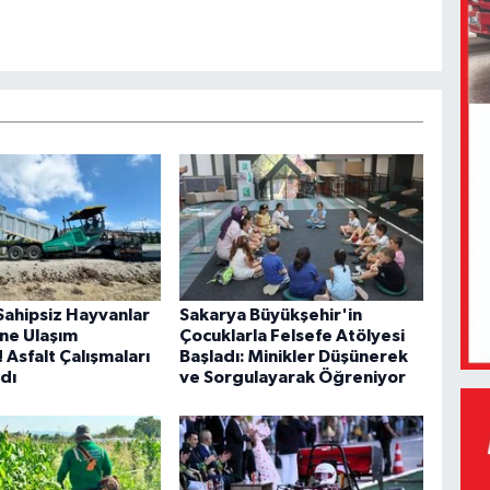
Sahipsiz Hayvanlar
Sakarya Büyükşehir'in
ne Ulaşım
Çocuklarla Felsefe Atölyesi
! Asfalt Çalışmaları
Başladı: Minikler Düşünerek
dı
ve Sorgulayarak Öğreniyor