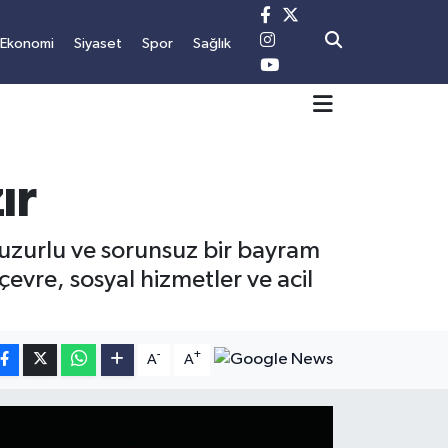
Ekonomi
Siyaset
Spor
Sağlık
ır
uzurlu ve sorunsuz bir bayram
çevre, sosyal hizmetler ve acil
-
+
A
A