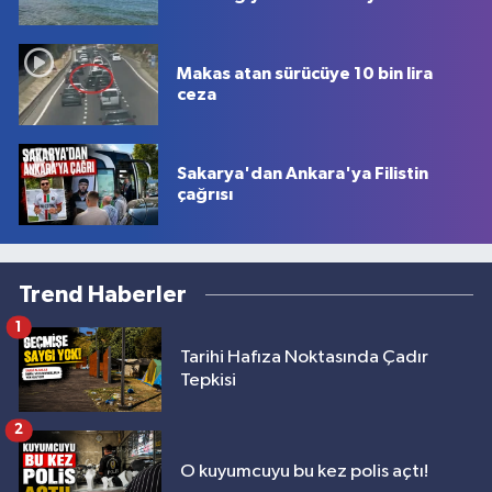
Makas atan sürücüye 10 bin lira
ceza
Sakarya'dan Ankara'ya Filistin
çağrısı
Trend Haberler
1
Tarihi Hafıza Noktasında Çadır
Tepkisi
2
O kuyumcuyu bu kez polis açtı!