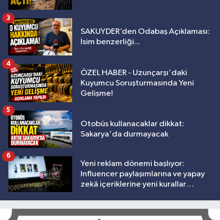
3
SAKUYDER’den Odabaş Açıklaması:
İsim benzerliği...
4
ÖZEL HABER - Uzunçarşı'daki
Kuyumcu Soruşturmasında Yeni
Gelişme!
5
Otobüs kullanacaklar dikkat:
Sakarya'da durmayacak
6
Yeni reklam dönemi başlıyor:
Influencer paylaşımlarına ve yapay
zekâ içeriklerine yeni kurallar
geliyor