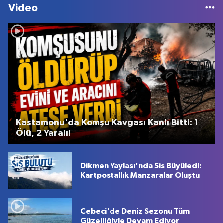
Video
Kastamonu'da Komşu Kavgası Kanlı Bitti: 1
Ölü, 2 Yaralı!
Dikmen Yaylası'nda Sis Büyüledi:
Kartpostallık Manzaralar Oluştu
Cebeci'de Deniz Sezonu Tüm
Güzelliğiyle Devam Ediyor