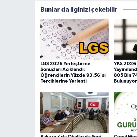
Bunlar da ilginizi çekebilir
LGS 2026 Yerleştirme
YKS 2026 
Sonuçları Açıklandı:
Yayımland
Öğrencilerin Yüzde 93,56'sı
805 Bin 7
Tercihlerine Yerleşti
Bulunuyor
Sakarya’da Okullarda Yeni
Cemil Meri