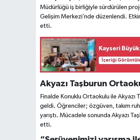
Müdürlüğü iş birliğiyle sürdürülen pr
Gelişim Merkezi’nde düzenlendi. Etkin
etti.
Kayseri Büyük
İçeriği Görüntül
Akyazı Taşburun Ortaokul
Finalde Konuklu Ortaokulu ile Akyazı 
geldi. Öğrenciler; özgüven, takım ruh
yarıştı. Mücadele sonunda Akyazı Taşb
etti.
“Serüvenimizi yarışma il