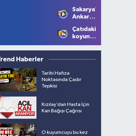
sürücüye
Devam
Sakarya'dan
10 bin
Ediyor
Ankara'ya
lira ceza
Filistin
Çatıdaki
çağrısı
koyunu
görenler
gözlerine
inanamadı!
Trend Haberler
Tarihi Hafıza
Noktasında Çadır
Tepkisi
Kızılay’dan Hasta İçin
Kan Bağışı Çağrısı
O kuyumcuyu bu kez