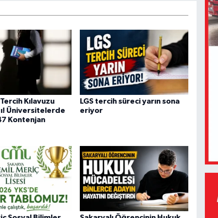
Tercih Kılavuzu
LGS tercih süreci yarın sona
ı! Üniversitelerde
eriyor
47 Kontenjan
ç Sosyal Bilimler
Sakaryalı Öğrencinin Hukuk