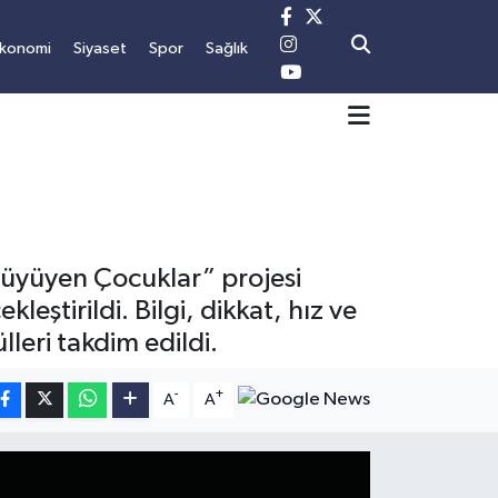
konomi
Siyaset
Spor
Sağlık
Büyüyen Çocuklar” projesi
eştirildi. Bilgi, dikkat, hız ve
leri takdim edildi.
-
+
A
A