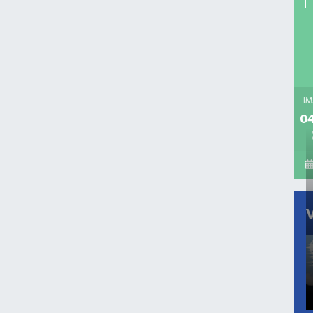
İM
04