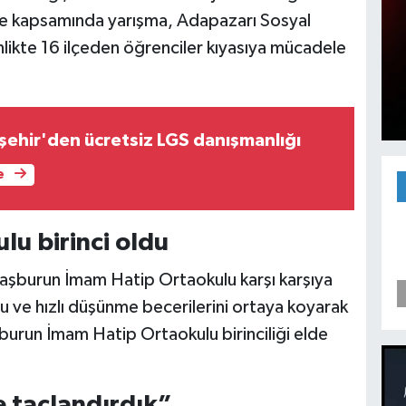
oje kapsamında yarışma, Adapazarı Sosyal
likte 16 ilçeden öğrenciler kıyasıya mücadele
şehir'den ücretsiz LGS danışmanlığı
e
u birinci oldu
Taşburun İmam Hatip Ortaokulu karşı karşıya
u ve hızlı düşünme becerilerini ortaya koyarak
urun İmam Hatip Ortaokulu birinciliği elde
e taçlandırdık”