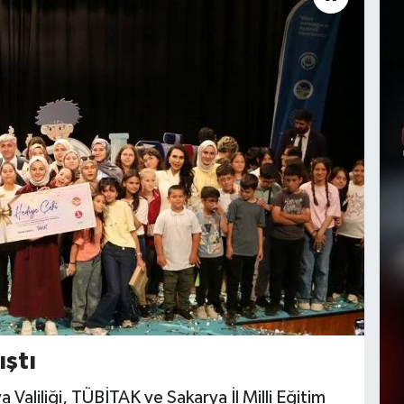
ıştı
Valiliği, TÜBİTAK ve Sakarya İl Milli Eğitim