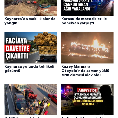
Kaynarca’da makilik alanda
Karasu’da motosiklet ile
yangın!
panelvan çarpıştı
Kaynarca yolunda tehlikeli
Kuzey Marmara
görüntü
Otoyolu’nda saman yüklü
tırın dorsesi alev aldı