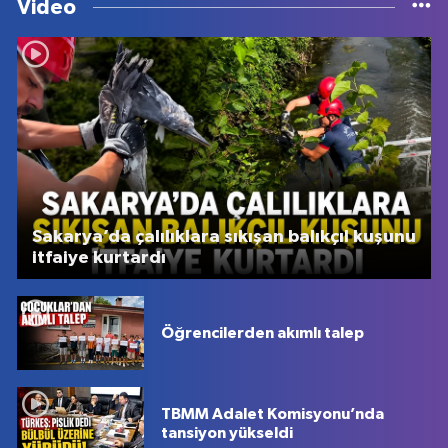
Video
Sakarya’da çalılıklara sıkışan balıkçıl kuşunu
itfaiye kurtardı
Öğrencilerden akımlı talep
TBMM Adalet Komisyonu’nda
tansiyon yükseldi