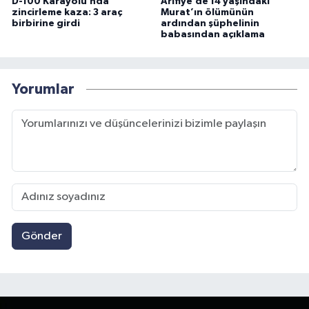
D-100 Karayolu’nda
Arifiye’de 14 yaşındaki
zincirleme kaza: 3 araç
Murat’ın ölümünün
birbirine girdi
ardından şüphelinin
babasından açıklama
Yorumlar
Gönder