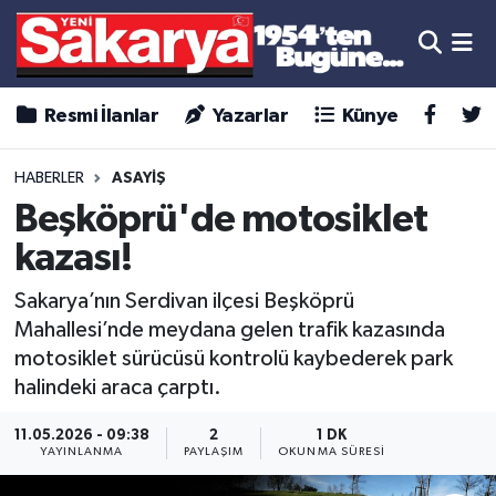
Resmi İlanlar
Yazarlar
Künye
HABERLER
ASAYİŞ
Beşköprü'de motosiklet
kazası!
Sakarya’nın Serdivan ilçesi Beşköprü
Mahallesi’nde meydana gelen trafik kazasında
motosiklet sürücüsü kontrolü kaybederek park
halindeki araca çarptı.
11.05.2026 - 09:38
2
1 DK
YAYINLANMA
PAYLAŞIM
OKUNMA SÜRESI