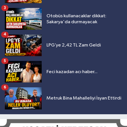
3
Otobüs kullanacaklar dikkat:
Sakarya'da durmayacak
4
LPG’ye 2,42 TL Zam Geldi
5
Feci kazadan acı haber...
6
Metruk Bina Mahalleliyi İsyan Ettirdi