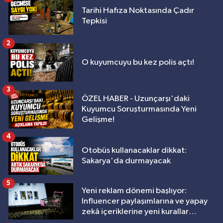
Tarihi Hafıza Noktasında Çadır
Tepkisi
2
O kuyumcuyu bu kez polis açtı!
3
ÖZEL HABER - Uzunçarşı'daki
Kuyumcu Soruşturmasında Yeni
Gelişme!
4
Otobüs kullanacaklar dikkat:
Sakarya'da durmayacak
5
Yeni reklam dönemi başlıyor:
Influencer paylaşımlarına ve yapay
zekâ içeriklerine yeni kurallar
geliyor