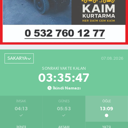
SAKARYA
07.08.2026
SONRAKI VAKTE KALAN
03:35:47
İkindi Namazı
İMSAK
GÜNEŞ
ÖĞLE
04:13
05:53
13:09
İKINDI
AKŞAM
YATSI