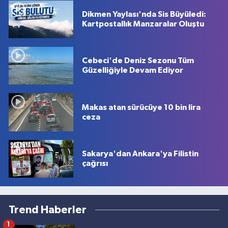
Dikmen Yaylası'nda Sis Büyüledi:
Kartpostallık Manzaralar Oluştu
Cebeci'de Deniz Sezonu Tüm
Güzelliğiyle Devam Ediyor
Makas atan sürücüye 10 bin lira
ceza
Sakarya'dan Ankara'ya Filistin
çağrısı
Trend Haberler
1