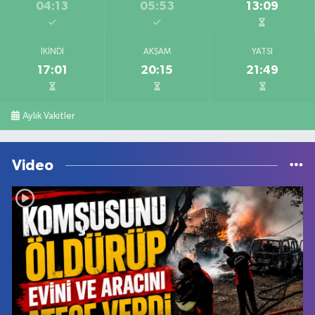
04:13
05:53
13:09
İKINDI
AKŞAM
YATSI
17:01
20:15
21:49
Aylık Vakitler
Video