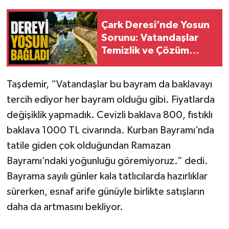
Çark Deresi’nde Yosun
Sorunu: Vatandaşlar
Temizlik ve Çözüm
Bekliyor
Taşdemir, “Vatandaşlar bu bayram da baklavayı
tercih ediyor her bayram olduğu gibi. Fiyatlarda
değişiklik yapmadık. Cevizli baklava 800, fıstıklı
baklava 1000 TL civarında. Kurban Bayramı’nda
tatile giden çok olduğundan Ramazan
Bayramı’ndaki yoğunluğu göremiyoruz.” dedi.
Bayrama sayılı günler kala tatlıcılarda hazırlıklar
sürerken, esnaf arife günüyle birlikte satışların
daha da artmasını bekliyor.