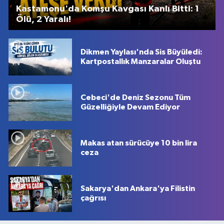
Kastamonu'da Komşu Kavgası Kanlı Bitti: 1
Ölü, 2 Yaralı!
Dikmen Yaylası'nda Sis Büyüledi:
Kartpostallık Manzaralar Oluştu
Cebeci'de Deniz Sezonu Tüm
Güzelliğiyle Devam Ediyor
Makas atan sürücüye 10 bin lira
ceza
Sakarya'dan Ankara'ya Filistin
çağrısı