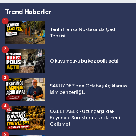
Trend Haberler
1
Tarihi Hafıza Noktasında Çadır
Tepkisi
2
O kuyumcuyu bu kez polis açtı!
3
SAKUYDER’den Odabaş Açıklaması:
İsim benzerliği...
4
ÖZEL HABER - Uzunçarşı'daki
Kuyumcu Soruşturmasında Yeni
Gelişme!
5