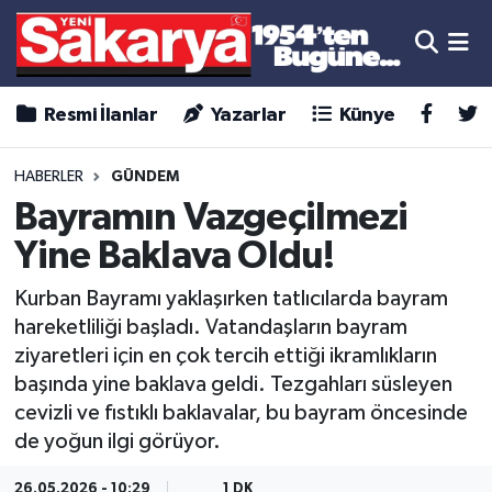
Resmi İlanlar
Yazarlar
Künye
HABERLER
GÜNDEM
Bayramın Vazgeçilmezi
Yine Baklava Oldu!
Kurban Bayramı yaklaşırken tatlıcılarda bayram
hareketliliği başladı. Vatandaşların bayram
ziyaretleri için en çok tercih ettiği ikramlıkların
başında yine baklava geldi. Tezgahları süsleyen
cevizli ve fıstıklı baklavalar, bu bayram öncesinde
de yoğun ilgi görüyor.
26.05.2026 - 10:29
1 DK