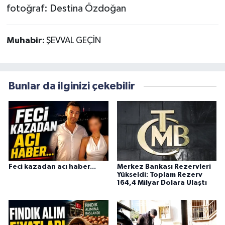
fotoğraf: Destina Özdoğan
Muhabir:
ŞEVVAL GEÇİN
Bunlar da ilginizi çekebilir
Feci kazadan acı haber...
Merkez Bankası Rezervleri
Yükseldi: Toplam Rezerv
164,4 Milyar Dolara Ulaştı