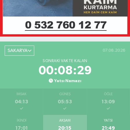
SAKARYA
07.08.2026
SONRAKI VAKTE KALAN
00:08:29
Yatsı Namazı
İMSAK
GÜNEŞ
ÖĞLE
04:13
05:53
13:09
İKINDI
AKŞAM
YATSI
17:01
20:15
21:49