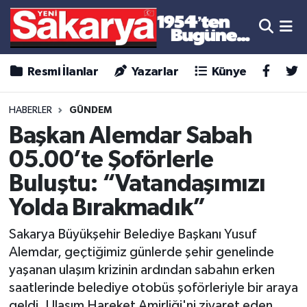
Resmi İlanlar
Yazarlar
Künye
HABERLER
GÜNDEM
Başkan Alemdar Sabah
05.00’te Şoförlerle
Buluştu: “Vatandaşımızı
Yolda Bırakmadık”
Sakarya Büyükşehir Belediye Başkanı Yusuf
Alemdar, geçtiğimiz günlerde şehir genelinde
yaşanan ulaşım krizinin ardından sabahın erken
saatlerinde belediye otobüs şoförleriyle bir araya
geldi. Ulaşım Hareket Amirliği'ni ziyaret eden