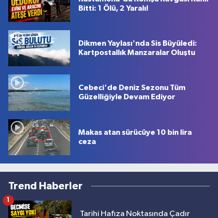
Bitti: 1 Ölü, 2 Yaralı!
Dikmen Yaylası'nda Sis Büyüledi:
Kartpostallık Manzaralar Oluştu
Cebeci'de Deniz Sezonu Tüm
Güzelliğiyle Devam Ediyor
Makas atan sürücüye 10 bin lira
ceza
Trend Haberler
1
Tarihi Hafıza Noktasında Çadır