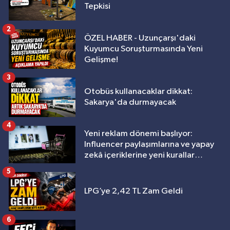
Tepkisi
2
ÖZEL HABER - Uzunçarşı'daki
Kuyumcu Soruşturmasında Yeni
Gelişme!
3
Otobüs kullanacaklar dikkat:
Sakarya'da durmayacak
4
Yeni reklam dönemi başlıyor:
Influencer paylaşımlarına ve yapay
zekâ içeriklerine yeni kurallar
geliyor
5
LPG’ye 2,42 TL Zam Geldi
6