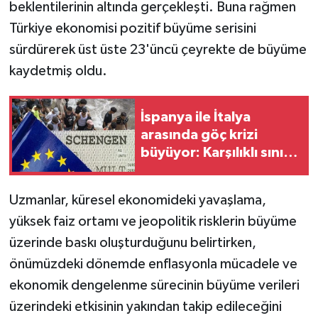
beklentilerinin altında gerçekleşti. Buna rağmen
Türkiye ekonomisi pozitif büyüme serisini
sürdürerek üst üste 23'üncü çeyrekte de büyüme
kaydetmiş oldu.
İspanya ile İtalya
arasında göç krizi
büyüyor: Karşılıklı sınır
kontrolleri başladı
Uzmanlar, küresel ekonomideki yavaşlama,
yüksek faiz ortamı ve jeopolitik risklerin büyüme
üzerinde baskı oluşturduğunu belirtirken,
önümüzdeki dönemde enflasyonla mücadele ve
ekonomik dengelenme sürecinin büyüme verileri
üzerindeki etkisinin yakından takip edileceğini