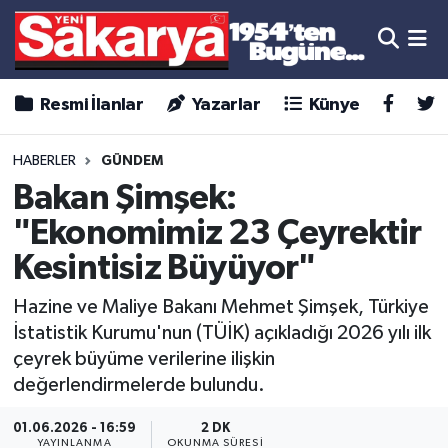
Resmi İlanlar
Yazarlar
Künye
HABERLER
GÜNDEM
Bakan Şimşek:
"Ekonomimiz 23 Çeyrektir
Kesintisiz Büyüyor"
Hazine ve Maliye Bakanı Mehmet Şimşek, Türkiye
İstatistik Kurumu'nun (TÜİK) açıkladığı 2026 yılı ilk
çeyrek büyüme verilerine ilişkin
değerlendirmelerde bulundu.
01.06.2026 - 16:59
2 DK
YAYINLANMA
OKUNMA SÜRESI