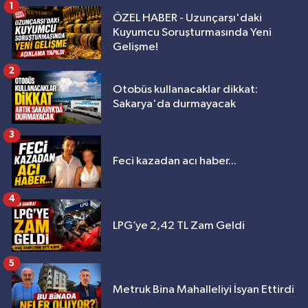
1
ÖZEL HABER - Uzunçarşı'daki
Kuyumcu Soruşturmasında Yeni
Gelişme!
2
Otobüs kullanacaklar dikkat:
Sakarya'da durmayacak
3
Feci kazadan acı haber...
4
LPG’ye 2,42 TL Zam Geldi
5
Metruk Bina Mahalleliyi İsyan Ettirdi