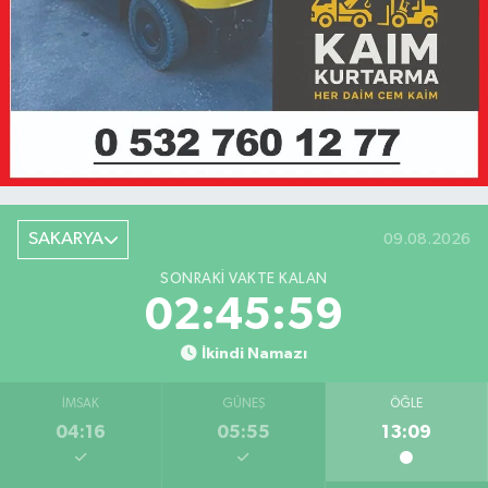
SAKARYA
09.08.2026
SONRAKI VAKTE KALAN
02:45:59
İkindi Namazı
İMSAK
GÜNEŞ
ÖĞLE
04:16
05:55
13:09