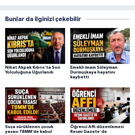
Bunlar da ilginizi çekebilir
Nihat Akpak Kıbrıs’ta Son
Emekli imam Süleyman
Yolculuğuna Uğurlandı
Durmuşkaya hayatını
kaybetti
Suça sürüklenen çocuk
Öğrenci Affı düzenlemesi
yasası TBMM’de kabul
Resmi Gazete'de