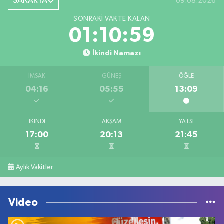
SAKARYA
09.08.2026
SONRAKI VAKTE KALAN
01:10:59
İkindi Namazı
İMSAK
GÜNEŞ
ÖĞLE
04:16
05:55
13:09
İKINDI
AKŞAM
YATSI
17:00
20:13
21:45
Aylık Vakitler
Video