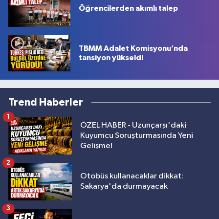
Öğrencilerden akımlı talep
TBMM Adalet Komisyonu’nda
tansiyon yükseldi
Trend Haberler
1
ÖZEL HABER - Uzunçarşı'daki
Kuyumcu Soruşturmasında Yeni
Gelişme!
2
Otobüs kullanacaklar dikkat:
Sakarya'da durmayacak
3