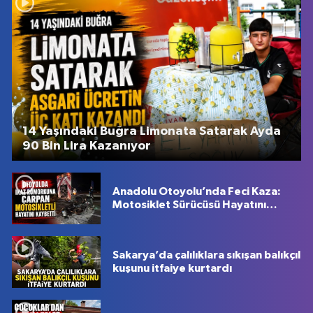
14 Yaşındaki Buğra Limonata Satarak Ayda
90 Bin Lira Kazanıyor
Anadolu Otoyolu’nda Feci Kaza:
Motosiklet Sürücüsü Hayatını
Kaybetti
Sakarya’da çalılıklara sıkışan balıkçıl
kuşunu itfaiye kurtardı