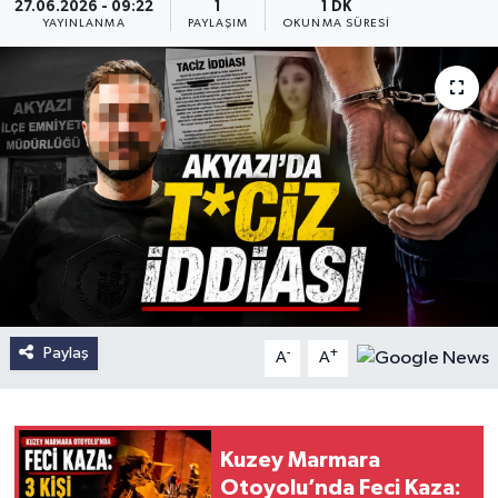
27.06.2026 - 09:22
1
1 DK
YAYINLANMA
PAYLAŞIM
OKUNMA SÜRESI
Paylaş
-
+
A
A
Kuzey Marmara
Otoyolu’nda Feci Kaza: