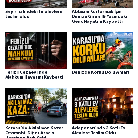
Seyir halindeki tır alevlere
Ablasını Kurtarmak İçin
teslim oldu
Denize Giren 19 Yaşındaki
Genç Hayatını Kaybetti
Ferizli Cezaevi’nde
Denizde Korku Dolu Anlar!
Mahkum Hayatını Kaybetti
Karasu’da Akılalmaz Kaza:
Adapazarı’nda 3 Katlı Ev
Otomobil Diğer Aracın
Alevlere Teslim Oldu