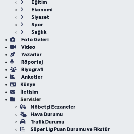
Eğitim
Ekonomi
Siyaset
Spor
Sağlık
Foto Galeri
Video
Yazarlar
Röportaj
Biyografi
Anketler
Künye
İletişim
Servisler
Nöbetçi Eczaneler
Hava Durumu
Trafik Durumu
Süper Lig Puan Durumu ve Fikstür