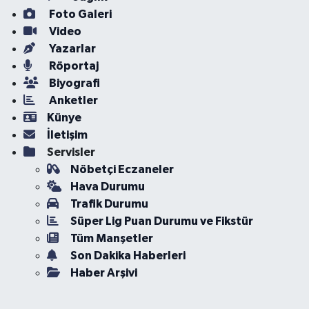
Foto Galeri
Video
Yazarlar
Röportaj
Biyografi
Anketler
Künye
İletişim
Servisler
Nöbetçi Eczaneler
Hava Durumu
Trafik Durumu
Süper Lig Puan Durumu ve Fikstür
Tüm Manşetler
Son Dakika Haberleri
Haber Arşivi