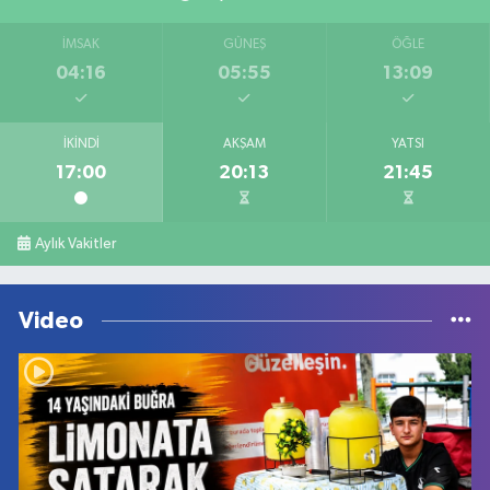
İMSAK
GÜNEŞ
ÖĞLE
04:16
05:55
13:09
İKINDI
AKŞAM
YATSI
17:00
20:13
21:45
Aylık Vakitler
Video