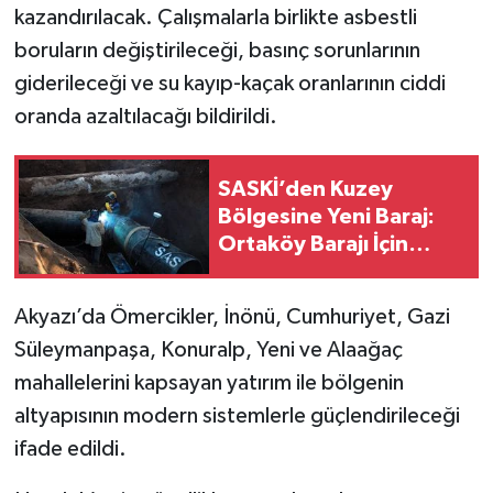
kazandırılacak. Çalışmalarla birlikte asbestli
boruların değiştirileceği, basınç sorunlarının
giderileceği ve su kayıp-kaçak oranlarının ciddi
oranda azaltılacağı bildirildi.
SASKİ’den Kuzey
Bölgesine Yeni Baraj:
Ortaköy Barajı İçin
Proje Süreci Başladı
Akyazı’da Ömercikler, İnönü, Cumhuriyet, Gazi
Süleymanpaşa, Konuralp, Yeni ve Alaağaç
mahallelerini kapsayan yatırım ile bölgenin
altyapısının modern sistemlerle güçlendirileceği
ifade edildi.