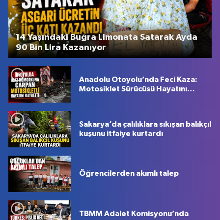
14 Yaşındaki Buğra Limonata Satarak Ayda
90 Bin Lira Kazanıyor
Anadolu Otoyolu’nda Feci Kaza:
Motosiklet Sürücüsü Hayatını
Kaybetti
Sakarya’da çalılıklara sıkışan balıkçıl
kuşunu itfaiye kurtardı
Öğrencilerden akımlı talep
TBMM Adalet Komisyonu’nda