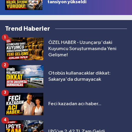
tansiyon yükseldi
Trend Haberler
1
ÖZEL HABER - Uzunçarşı'daki
Kuyumcu Soruşturmasında Yeni
Gelişme!
2
Otobüs kullanacaklar dikkat:
Sakarya'da durmayacak
3
Feci kazadan acı haber...
4
LPG’ye 2,42 TL Zam Geldi