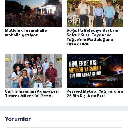
Mutluluk Tırı mahalle
Söğütlü Belediye Başkanı
mahalle geziyor
Selçuk Kurt, Toygar ve
Tuğçe’nin Mutluluğuna
Ortak Oldu
Çinli İş İnsanları Adapazarı
Perseid Meteor Yağmuru’na
Ticaret Müzesi’ni Gezdi
25 Bin Kişi Akın Etti
Yorumlar