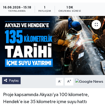
16.06.2026 - 15:18
1
1 DK
YAYINLANMA
PAYLAŞIM
OKUNMA SÜRESI
Paylaş
-
+
A
A
Proje kapsamında Akyazı’ya 100 kilometre,
Hendek’e ise 35 kilometre içme suyu hattı