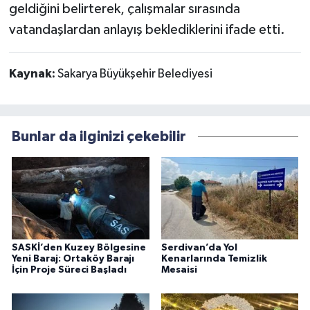
geldiğini belirterek, çalışmalar sırasında
vatandaşlardan anlayış beklediklerini ifade etti.
Kaynak:
Sakarya Büyükşehir Belediyesi
Bunlar da ilginizi çekebilir
SASKİ’den Kuzey Bölgesine
Serdivan’da Yol
Yeni Baraj: Ortaköy Barajı
Kenarlarında Temizlik
İçin Proje Süreci Başladı
Mesaisi