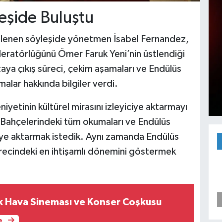
eşide Buluştu
nlenen söyleşide yönetmen İsabel Fernandez,
deratörlüğünü Ömer Faruk Yeni’nin üstlendiği
ya çıkış süreci, çekim aşamaları ve Endülüs
alar hakkında bilgiler verdi.
etinin kültürel mirasını izleyiciye aktarmayı
 Bahçelerindeki tüm okumaları ve Endülüs
ciye aktarmak istedik. Aynı zamanda Endülüs
 sürecindeki en ihtişamlı dönemini göstermek
ık Hava Sineması ve Konser Coşkusu
e