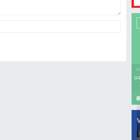
İM
04