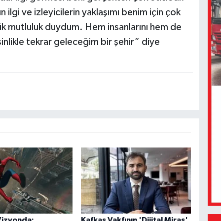
lgi ve izleyicilerin yaklaşımı benim için çok
ük mutluluk duydum. Hem insanlarını hem de
nlikle tekrar geleceğim bir şehir” diye
Vizyonda:
Kafkas Vakfının 'Dijital Miras'