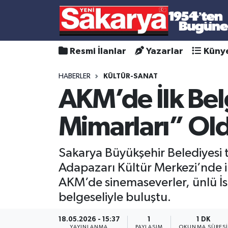
Resmi İlanlar
Yazarlar
Küny
HABERLER
KÜLTÜR-SANAT
AKM’de İlk Bel
Mimarları” Ol
Sakarya Büyükşehir Belediyesi 
Adapazarı Kültür Merkezi’nde il
AKM’de sinemaseverler, ünlü İ
belgeseliyle buluştu.
18.05.2026 - 15:37
1
1 DK
YAYINLANMA
PAYLAŞIM
OKUNMA SÜRES