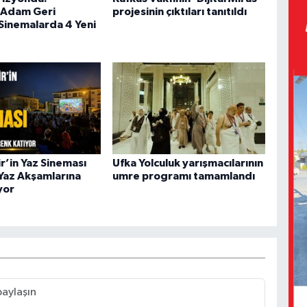
Adam Geri
projesinin çıktıları tanıtıldı
Sinemalarda 4 Yeni
r’in Yaz Sineması
Ufka Yolculuk yarışmacılarının
 Yaz Akşamlarına
umre programı tamamlandı
yor