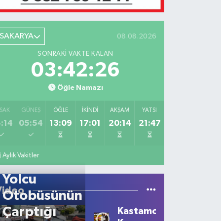
SAKARYA
08.08.2026
SONRAKI VAKTE KALAN
03:42:26
Öğle Namazı
SAK
GÜNEŞ
ÖĞLE
İKINDI
AKŞAM
YATSI
:14
05:54
13:09
17:01
20:14
21:47
Aylık Vakitler
Yolcu
Video
Otobüsünün
Çarptığı
Kastamonu'da