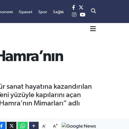
konomi
Siyaset
Spor
Sağlık
 Hamra’nın
ür sanat hayatına kazandırılan
eni yüzüyle kapılarını açan
Hamra’nın Mimarları” adlı
-
+
A
A