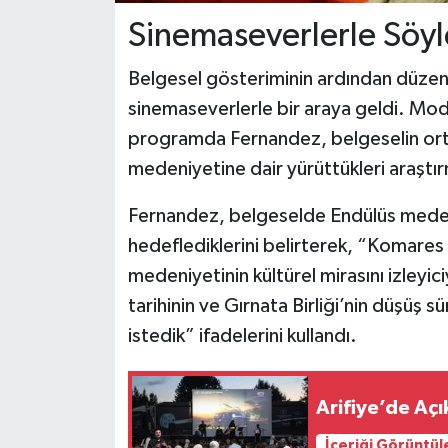
Sinemaseverlerle Söyl
Belgesel gösteriminin ardından düze
sinemaseverlerle bir araya geldi. Mo
programda Fernandez, belgeselin orta
medeniyetine dair yürüttükleri araştırm
Fernandez, belgeselde Endülüs medeniy
hedeflediklerini belirterek, “Komares
medeniyetinin kültürel mirasını izleyi
tarihinin ve Gırnata Birliği’nin düşüş
istedik” ifadelerini kullandı.
Arifiye’de Aç
İçeriği Görüntül