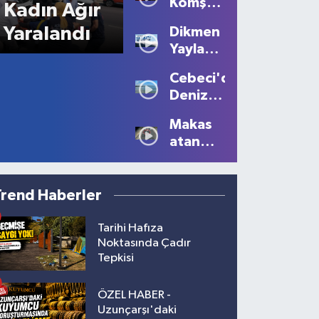
Komşu
Kadın Ağır
Kavgası
Yaralandı
Dikmen
Kanlı
Yaylası'nda
Bitti: 1
Sis
Ölü, 2
Cebeci'de
Büyüledi:
Yaralı!
Deniz
Kartpostallık
Sezonu
Manzaralar
Makas
Tüm
Oluştu
atan
Güzelliğiyle
sürücüye
Devam
10 bin
Ediyor
lira ceza
Trend Haberler
Tarihi Hafıza
Noktasında Çadır
Tepkisi
ÖZEL HABER -
Uzunçarşı'daki