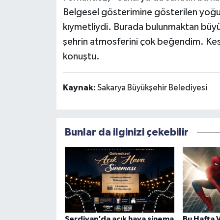
Belgesel gösterimine gösterilen yoğun i
kıymetliydi. Burada bulunmaktan büy
şehrin atmosferini çok beğendim. Kesi
konuştu.
Kaynak:
Sakarya Büyükşehir Belediyesi
Bunlar da ilginizi çekebilir
Serdivan’da açık hava sinema
Bu Hafta 