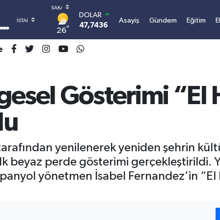
DOLAR
Asayiş
Gündem
Eğitim
E
47,7436
0.18
°
26
EURO
55,2510
0.32
e
STERLİN
64,4811
0.38
GRAM ALTIN
gesel Gösterimi “El
6660.55
0.03
BİST100
13.779
-14
du
BITCOIN
3.101.414,01
1.11
tarafından yenilenerek yeniden şehrin kült
k beyaz perde gösterimi gerçekleştirildi. Y
spanyol yönetmen İsabel Fernandez’in “El 
I