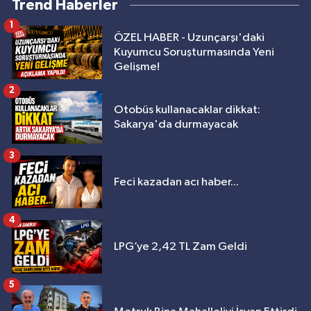
Trend Haberler
1
ÖZEL HABER - Uzunçarşı'daki
Kuyumcu Soruşturmasında Yeni
Gelişme!
2
Otobüs kullanacaklar dikkat:
Sakarya'da durmayacak
3
Feci kazadan acı haber...
4
LPG’ye 2,42 TL Zam Geldi
5