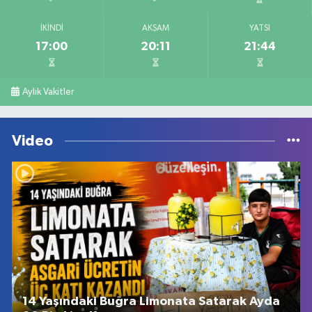
İKINDI
AKŞAM
YATSI
17:00
20:11
21:44
Aylık Vakitler
Video
14 Yaşındaki Buğra Limonata Satarak Ayda