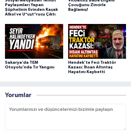
Sosyal Medyadan Tehdit
Vicdansız Baba Engelli
Paylaşımları Yapan
Çocuğunu Zincirle
Şüphelinin Evinden Kaçak
Bağlamış!
Alkol ve U*uşt*rucu Çıktı
Sakarya’da TEM
Hendek’te Feci Traktör
Otoyolu’nda Tır Yangını
Kazası: İhsan Altıntaş
Hayatını Kaybetti
Yorumlar