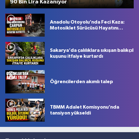
90 Bin Lira Kazanıyor
Anadolu Otoyolu’nda Feci Kaza:
Motosiklet Sürücüsü Hayatını
Kaybetti
Sakarya’da çalılıklara sıkışan balıkçıl
kuşunu itfaiye kurtardı
Öğrencilerden akımlı talep
TBMM Adalet Komisyonu’nda
tansiyon yükseldi