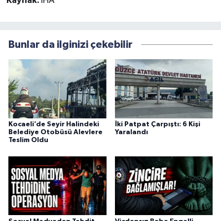
Kaynak:
İHA
Bunlar da ilginizi çekebilir
Kocaeli’de Seyir Halindeki
İki Patpat Çarpıştı: 6 Kişi
Belediye Otobüsü Alevlere
Yaralandı
Teslim Oldu