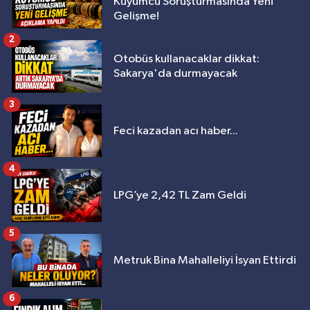
Kuyumcu Soruşturmasında Yeni
Gelişme!
2
Otobüs kullanacaklar dikkat:
Sakarya'da durmayacak
3
Feci kazadan acı haber...
4
LPG’ye 2,42 TL Zam Geldi
5
Metruk Bina Mahalleliyi İsyan Ettirdi
6