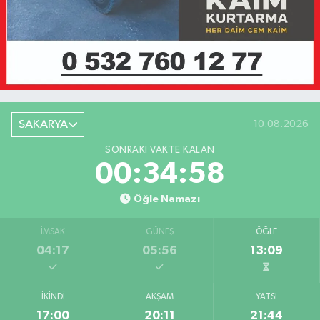
SAKARYA
10.08.2026
SONRAKI VAKTE KALAN
00:34:58
Öğle Namazı
İMSAK
GÜNEŞ
ÖĞLE
04:17
05:56
13:09
İKINDI
AKŞAM
YATSI
17:00
20:11
21:44