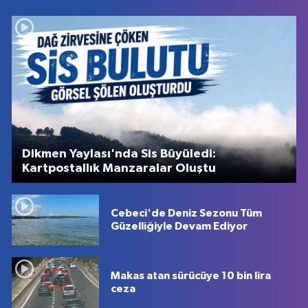
Dikmen Yaylası'nda Sis Büyüledi:
Kartpostallık Manzaralar Oluştu
Cebeci'de Deniz Sezonu Tüm
Güzelliğiyle Devam Ediyor
Makas atan sürücüye 10 bin lira
ceza