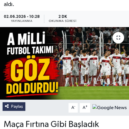
aldı.
02.06.2026 - 10:28
2 DK
YAYINLANMA
OKUNMA SÜRESI
Paylaş
-
+
A
A
Maça Fırtına Gibi Başladık