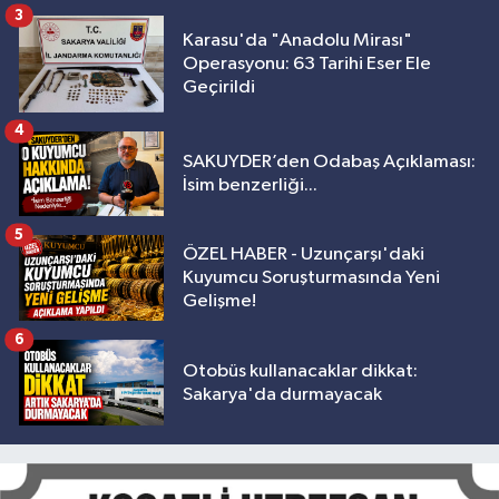
3
Karasu'da "Anadolu Mirası"
Operasyonu: 63 Tarihi Eser Ele
Geçirildi
4
SAKUYDER’den Odabaş Açıklaması:
İsim benzerliği...
5
ÖZEL HABER - Uzunçarşı'daki
Kuyumcu Soruşturmasında Yeni
Gelişme!
6
Otobüs kullanacaklar dikkat:
Sakarya'da durmayacak