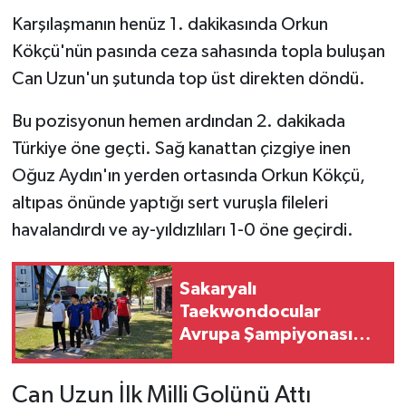
Karşılaşmanın henüz 1. dakikasında Orkun
Kökçü'nün pasında ceza sahasında topla buluşan
Can Uzun'un şutunda top üst direkten döndü.
Bu pozisyonun hemen ardından 2. dakikada
Türkiye öne geçti. Sağ kanattan çizgiye inen
Oğuz Aydın'ın yerden ortasında Orkun Kökçü,
altıpas önünde yaptığı sert vuruşla fileleri
havalandırdı ve ay-yıldızlıları 1-0 öne geçirdi.
Sakaryalı
Taekwondocular
Avrupa Şampiyonası
Kotası İçin Hazırlanıyor
Can Uzun İlk Milli Golünü Attı