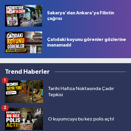
Sakarya'dan Ankara'ya Filistin
çağrısı
Çatıdaki koyunu görenler gözlerine
inanamadı!
Trend Haberler
1
Tarihi Hafıza Noktasında Çadır
Tepkisi
2
O kuyumcuyu bu kez polis açtı!