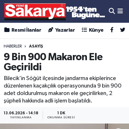
Resmi İlanlar
Yazarlar
Künye
HABERLER
ASAYİŞ
9 Bin 900 Makaron Ele
Geçirildi
Bilecik'in Söğüt ilçesinde jandarma ekiplerince
düzenlenen kaçakçılık operasyonunda 9 bin 900
adet doldurulmuş makaron ele geçirilirken, 2
şüpheli hakkında adli işlem başlatıldı.
13.06.2026 - 14:18
1 DK
YAYINLANMA
OKUNMA SÜRESI