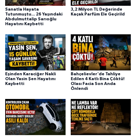
Sanatla Hayata
3,2 Milyon TL Değerinde
Tutunmuştu... 26 Yaşındaki
Kaçak Parfüm Ele Geçirild
Abdulmuttalip Sarıoğlu
Hayatını Kaybetti
Eşinden Karaciğer Nakli
Bahçelievler'de Tahliye
Olan Yasin Şen Hayatını
Edilen 4 Katlı Bina Çöktü!
Kaybetti
Olası Facia Son Anda
Önlendi