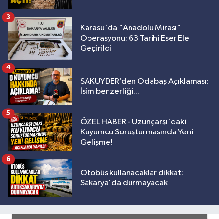
3
Karasu'da "Anadolu Mirası"
Operasyonu: 63 Tarihi Eser Ele
Geçirildi
4
SAKUYDER’den Odabaş Açıklaması:
İsim benzerliği...
5
ÖZEL HABER - Uzunçarşı'daki
Kuyumcu Soruşturmasında Yeni
Gelişme!
6
Otobüs kullanacaklar dikkat:
Sakarya'da durmayacak