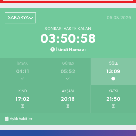
SAKARYA
06.08.2026
SONRAKI VAKTE KALAN
03:50:58
İkindi Namazı
İMSAK
GÜNEŞ
ÖĞLE
04:11
05:52
13:09
İKINDI
AKŞAM
YATSI
17:02
20:16
21:50
Aylık Vakitler