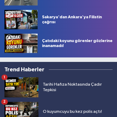
Sakarya'dan Ankara'ya Filistin
çağrısı
Çatıdaki koyunu görenler gözlerine
inanamadı!
Trend Haberler
1
Tarihi Hafıza Noktasında Çadır
Tepkisi
2
O kuyumcuyu bu kez polis açtı!