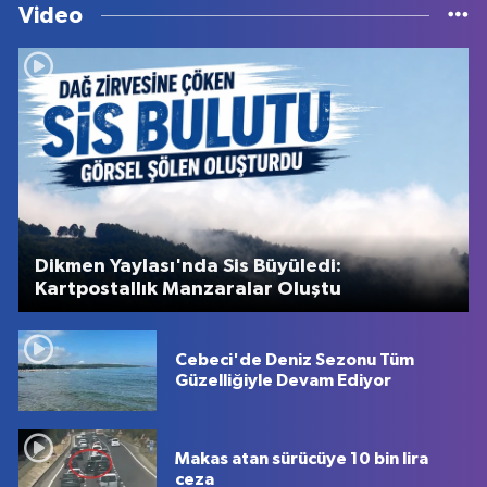
Video
Dikmen Yaylası'nda Sis Büyüledi:
Kartpostallık Manzaralar Oluştu
Cebeci'de Deniz Sezonu Tüm
Güzelliğiyle Devam Ediyor
Makas atan sürücüye 10 bin lira
ceza