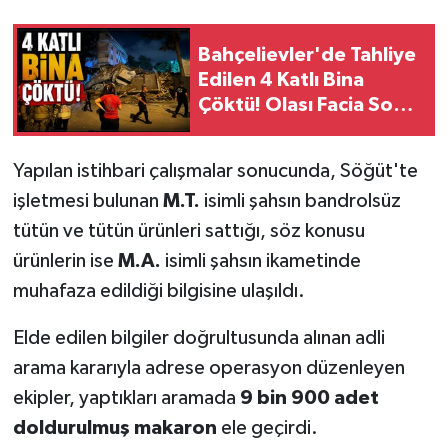
Bahçelievler'de Tahliye
Edilen 4 Katlı Bina
Çöktü! Olası Facia Son
Anda Önlendi
Yapılan istihbari çalışmalar sonucunda, Söğüt'te
işletmesi bulunan
M.T.
isimli şahsın bandrolsüz
tütün ve tütün ürünleri sattığı, söz konusu
ürünlerin ise
M.A.
isimli şahsın ikametinde
muhafaza edildiği bilgisine ulaşıldı.
Elde edilen bilgiler doğrultusunda alınan adli
arama kararıyla adrese operasyon düzenleyen
ekipler, yaptıkları aramada
9 bin 900 adet
doldurulmuş makaron
ele geçirdi.