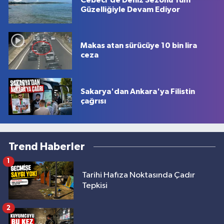
Cebeci'de Deniz Sezonu Tüm
Güzelliğiyle Devam Ediyor
Makas atan sürücüye 10 bin lira
ceza
Sakarya'dan Ankara'ya Filistin
çağrısı
Trend Haberler
1
Tarihi Hafıza Noktasında Çadır
Tepkisi
2