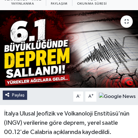
YAYINLANMA
PAYLAŞIM
OKUNMA SÜRESI
Paylaş
-
+
A
A
İtalya Ulusal Jeofizik ve Volkanoloji Enstitüsü'nün
(INGV) verilerine göre deprem, yerel saatle
00.12'de Calabria açıklarında kaydedildi.