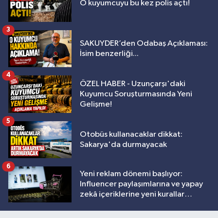
O kuyumcuyu bu kez polis açtı!
3
SAKUYDER’den Odabaş Açıklaması:
İsim benzerliği...
4
ÖZEL HABER - Uzunçarşı'daki
Kuyumcu Soruşturmasında Yeni
Gelişme!
5
Otobüs kullanacaklar dikkat:
Sakarya'da durmayacak
6
Yeni reklam dönemi başlıyor:
Influencer paylaşımlarına ve yapay
zekâ içeriklerine yeni kurallar
geliyor