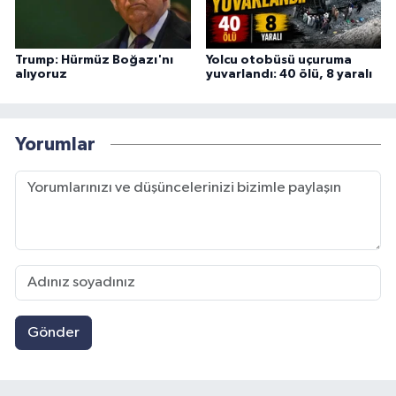
Trump: Hürmüz Boğazı'nı
Yolcu otobüsü uçuruma
alıyoruz
yuvarlandı: 40 ölü, 8 yaralı
Yorumlar
Gönder