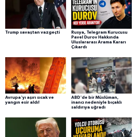
Trump savaştan vazgeçti
Rusya, Telegram Kurucusu
Pavel Durov Hakkında
Uluslararası Arama Kararı
Çıkardı
Avrupa'yı aşırı sıcak ve
ABD'de bir Müslüman,
yangın esir aldı!
inancı nedeniyle bıçaklı
saldırıya uğradı