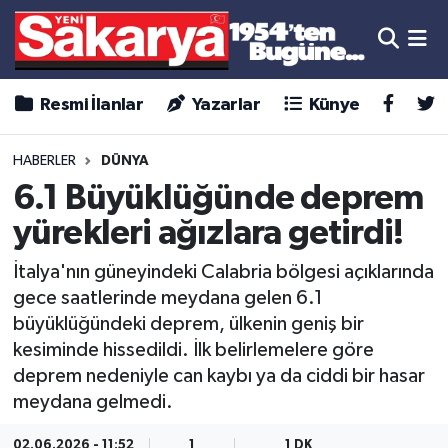
Resmi İlanlar
Yazarlar
Künye
HABERLER
DÜNYA
6.1 Büyüklüğünde deprem
yürekleri ağızlara getirdi!
İtalya'nın güneyindeki Calabria bölgesi açıklarında
gece saatlerinde meydana gelen 6.1
büyüklüğündeki deprem, ülkenin geniş bir
kesiminde hissedildi. İlk belirlemelere göre
deprem nedeniyle can kaybı ya da ciddi bir hasar
meydana gelmedi.
02.06.2026 - 11:52
1
1 DK