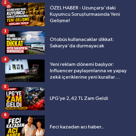
2
ÖZEL HABER - Uzunçarşı'daki
Kuyumcu Soruşturmasında Yeni
Gelişme!
3
Otobüs kullanacaklar dikkat:
Sakarya'da durmayacak
4
Yeni reklam dönemi başlıyor:
Influencer paylaşımlarına ve yapay
zekâ içeriklerine yeni kurallar
geliyor
5
LPG’ye 2,42 TL Zam Geldi
6
Feci kazadan acı haber...