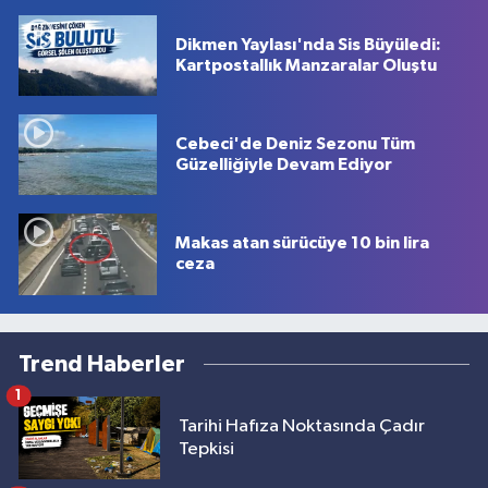
Dikmen Yaylası'nda Sis Büyüledi:
Kartpostallık Manzaralar Oluştu
Cebeci'de Deniz Sezonu Tüm
Güzelliğiyle Devam Ediyor
Makas atan sürücüye 10 bin lira
ceza
Trend Haberler
1
Tarihi Hafıza Noktasında Çadır
Tepkisi