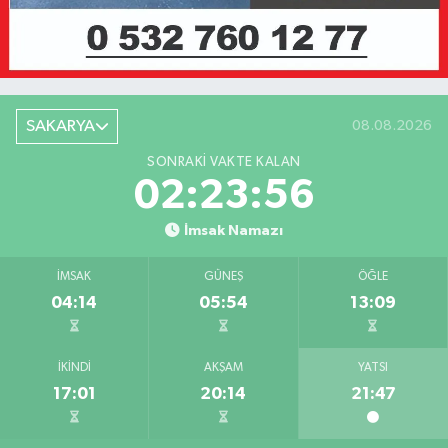
SAKARYA
08.08.2026
SONRAKI VAKTE KALAN
02:23:56
İmsak Namazı
İMSAK
GÜNEŞ
ÖĞLE
04:14
05:54
13:09
İKINDI
AKŞAM
YATSI
17:01
20:14
21:47