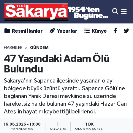
Resmi İlanlar
Yazarlar
Künye
HABERLER
GÜNDEM
47 Yaşındaki Adam Ölü
Bulundu
Sakarya'nın Sapanca ilçesinde yaşanan olay
bölgede büyük üzüntü yarattı. Sapanca Gölü'ne
bağlanan Yanık Deresi mevkiinde su üzerinde
hareketsiz halde bulunan 47 yaşındaki Hazar Can
Ateş'in hayatını kaybettiği belirlendi.
16.06.2026 - 10:00
1
1 DK
YAYINLANMA
PAYLAŞIM
OKUNMA SÜRESI