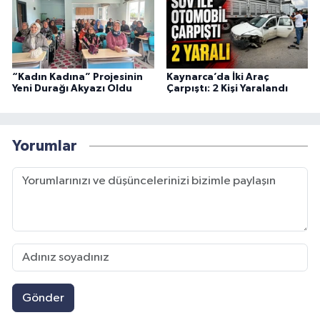
“Kadın Kadına” Projesinin
Kaynarca’da İki Araç
Yeni Durağı Akyazı Oldu
Çarpıştı: 2 Kişi Yaralandı
Yorumlar
Gönder