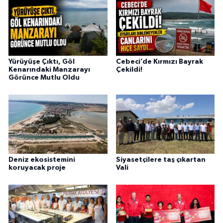
Yürüyüşe Çıktı, Göl
Cebeci’de Kırmızı Bayrak
Kenarındaki Manzarayı
Çekildi!
Görünce Mutlu Oldu
Deniz ekosistemini
Siyasetçilere taş çıkartan
koruyacak proje
Vali