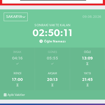
SAKARYA
09.08.2026
SONRAKI VAKTE KALAN
02:50:11
Öğle Namazı
İMSAK
GÜNEŞ
ÖĞLE
04:16
05:55
13:09
İKINDI
AKŞAM
YATSI
17:00
20:13
21:45
Aylık Vakitler