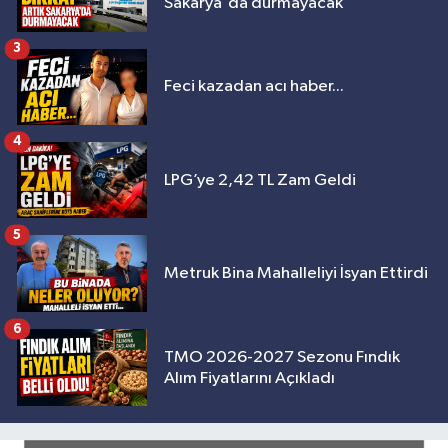
Sakarya'da durmayacak
3
Feci kazadan acı haber...
4
LPG’ye 2,42 TL Zam Geldi
5
Metruk Bina Mahalleliyi İsyan Ettirdi
6
TMO 2026-2027 Sezonu Fındık
Alım Fiyatlarını Açıkladı