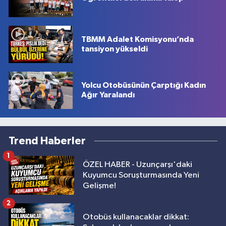
TBMM Adalet Komisyonu’nda
tansiyon yükseldi
Yolcu Otobüsünün Çarptığı Kadın
Ağır Yaralandı
Trend Haberler
1
ÖZEL HABER - Uzunçarşı'daki
Kuyumcu Soruşturmasında Yeni
Gelişme!
2
Otobüs kullanacaklar dikkat: