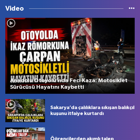
Video
Anadolu Otoyolu’nda Feci Kaza: Motosiklet
Sürücüsü Hayatını Kaybetti
Sakarya’da çalılıklara sıkışan balıkçıl
kuşunu itfaiye kurtardı
Öğrencilerden akımlı talep