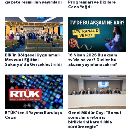
gazete resmi ilan yayımladı
Programları ve Dizilere
Ceza Yağdı
BİK'in Bölgesel Uygulamalı
16 Nisan 2026 Bu akşam
Mevzuat Eğitimi
tv'de ne var? Diziler bu
Sakarya'da Gerçekleştirildi
akşam yayınlanacak mı?
RTÜK’ten 4 Yayıncı Kuruluşa
Genel Müdür Çay: “Somut
Ceza
sonuçlar üreten iş
birliklerini kararlılıkla
sürdüreceğiz”