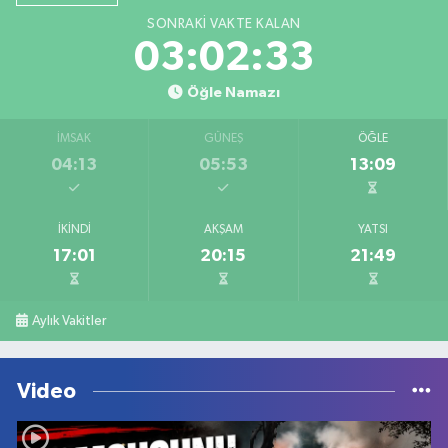
SONRAKI VAKTE KALAN
03:02:33
Öğle Namazı
İMSAK
GÜNEŞ
ÖĞLE
04:13
05:53
13:09
İKINDI
AKŞAM
YATSI
17:01
20:15
21:49
Aylık Vakitler
Video