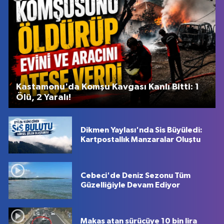
Kastamonu'da Komşu Kavgası Kanlı Bitti: 1
Ölü, 2 Yaralı!
Dikmen Yaylası'nda Sis Büyüledi:
Kartpostallık Manzaralar Oluştu
Cebeci'de Deniz Sezonu Tüm
Güzelliğiyle Devam Ediyor
Makas atan sürücüye 10 bin lira