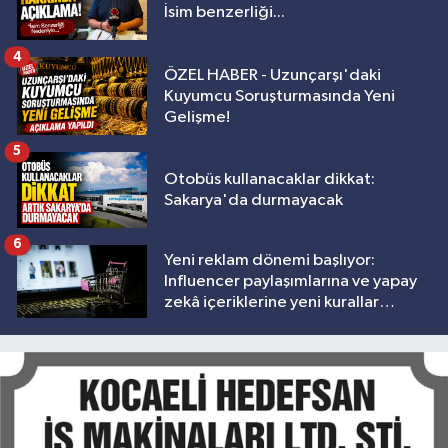
İsim benzerliği...
4
ÖZEL HABER - Uzunçarşı'daki
Kuyumcu Soruşturmasında Yeni
Gelişme!
5
Otobüs kullanacaklar dikkat:
Sakarya'da durmayacak
6
Yeni reklam dönemi başlıyor:
Influencer paylaşımlarına ve yapay
zekâ içeriklerine yeni kurallar
geliyor