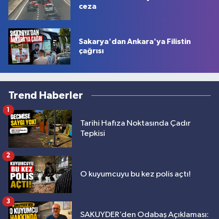
ceza
Sakarya'dan Ankara'ya Filistin
çağrısı
Trend Haberler
1
Tarihi Hafıza Noktasında Çadır
Tepkisi
2
O kuyumcuyu bu kez polis açtı!
3
SAKUYDER’den Odabaş Açıklaması: