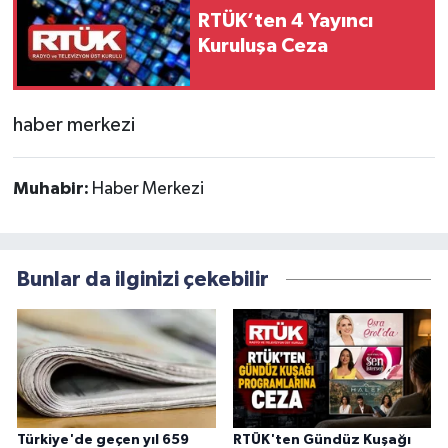
RTÜK’ten 4 Yayıncı
Kuruluşa Ceza
haber merkezi
Muhabir:
Haber Merkezi
Bunlar da ilginizi çekebilir
Türkiye'de geçen yıl 659
RTÜK'ten Gündüz Kuşağı