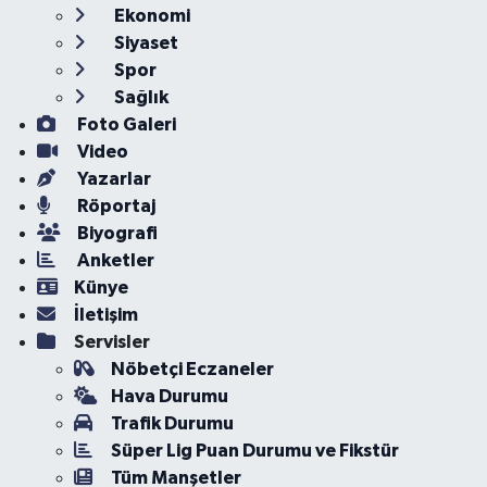
Ekonomi
Siyaset
Spor
Sağlık
Foto Galeri
Video
Yazarlar
Röportaj
Biyografi
Anketler
Künye
İletişim
Servisler
Nöbetçi Eczaneler
Hava Durumu
Trafik Durumu
Süper Lig Puan Durumu ve Fikstür
Tüm Manşetler