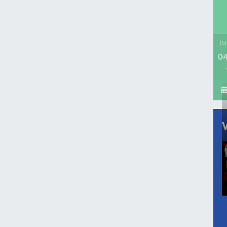
İM
04