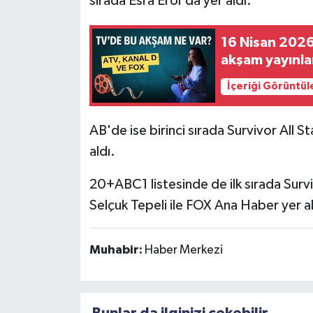
sırada Esra Erol'da yer aldı.
16 Nisan 2026
akşam yayınla
İçeriği Görüntül
AB'de ise birinci sırada Survivor All St
aldı.
20+ABC1 listesinde de ilk sırada Surviv
Selçuk Tepeli ile FOX Ana Haber yer al
Muhabir:
Haber Merkezi