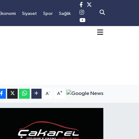
Ekonomi
Siyaset
Spor
Sağlık
-
+
A
A