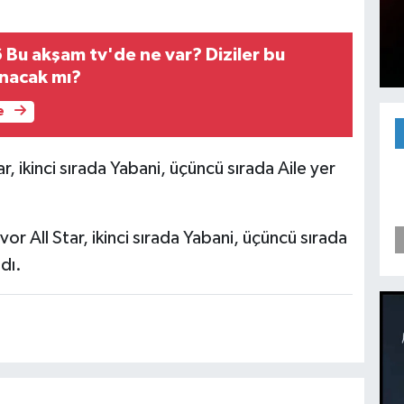
 Bu akşam tv'de ne var? Diziler bu
nacak mı?
e
ar, ikinci sırada Yabani, üçüncü sırada Aile yer
or All Star, ikinci sırada Yabani, üçüncü sırada
dı.