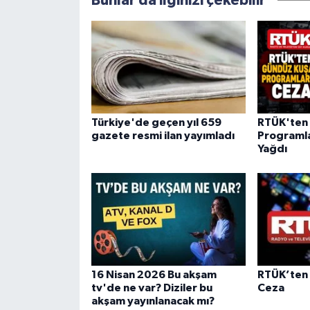
Bunlar da ilginizi çekebilir
Türkiye'de geçen yıl 659
RTÜK'ten
gazete resmi ilan yayımladı
Programla
Yağdı
16 Nisan 2026 Bu akşam
RTÜK’ten 
tv'de ne var? Diziler bu
Ceza
akşam yayınlanacak mı?