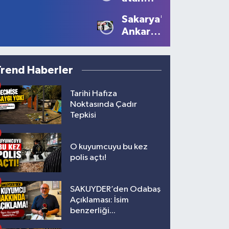
Güzelliğiyle
sürücüye
Devam
Sakarya'dan
10 bin
Ediyor
Ankara'ya
lira ceza
Filistin
çağrısı
Trend Haberler
Tarihi Hafıza
Noktasında Çadır
Tepkisi
O kuyumcuyu bu kez
polis açtı!
SAKUYDER’den Odabaş
Açıklaması: İsim
benzerliği...