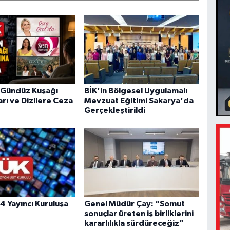
 Gündüz Kuşağı
BİK'in Bölgesel Uygulamalı
rı ve Dizilere Ceza
Mevzuat Eğitimi Sakarya'da
Gerçekleştirildi
4 Yayıncı Kuruluşa
Genel Müdür Çay: “Somut
sonuçlar üreten iş birliklerini
kararlılıkla sürdüreceğiz”